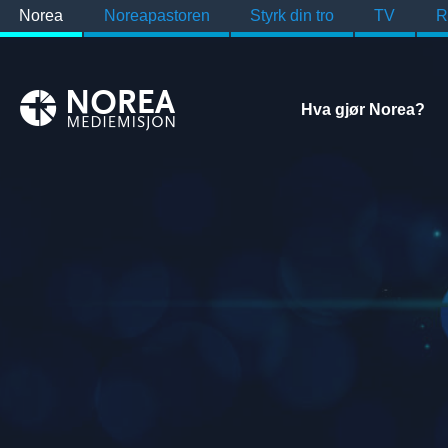
Norea
Noreapastoren
Styrk din tro
TV
R
Hva gjør Norea?