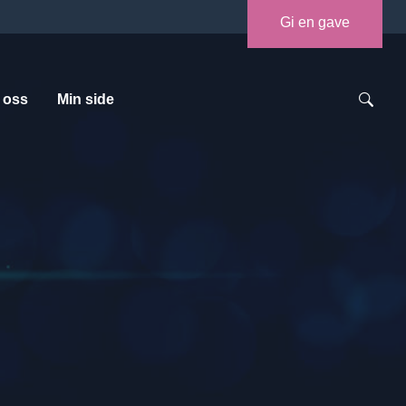
Gi en gave
 oss
Min side