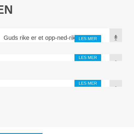
EN
Guds rike er et opp-ned-rike
LES MER
LES MER
Salme 23
LES MER
Asafs salmer