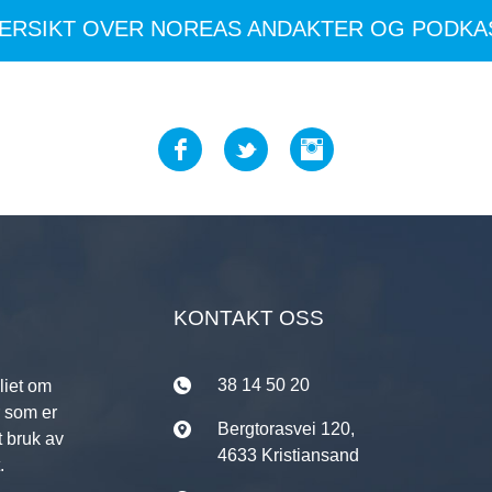
VERSIKT OVER NOREAS ANDAKTER OG PODKA
KONTAKT OSS
38 14 50 20
liet om
r som er
Bergtorasvei 120,
t bruk av
4633 Kristiansand
.