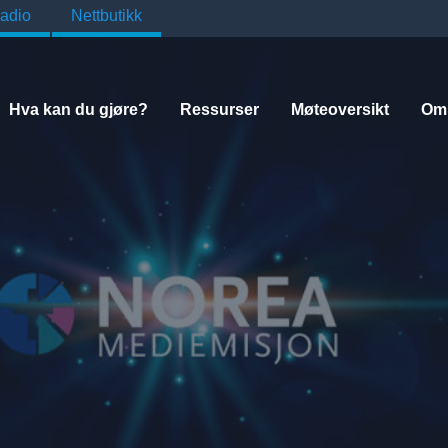
adio
Nettbutikk
Hva kan du gjøre?
Ressurser
Møteoversikt
Om