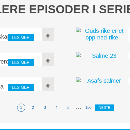
LERE EPISODER I SERI
skaper
LES MER
verden
LES MER
ma
LES MER
...
1
2
3
4
5
150
NESTE