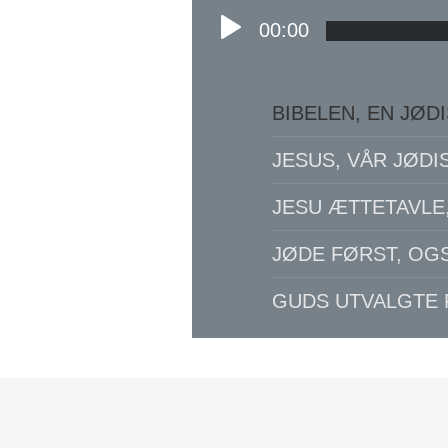
00:00
BIBELEN, EN JØD
JESUS, VÅR JØDI
JESU ÆTTETAVLE
JØDE FØRST, OG
GUDS UTVALGTE 