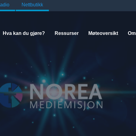
adio
Nettbutikk
Hva kan du gjøre?
Ressurser
Møteoversikt
Om