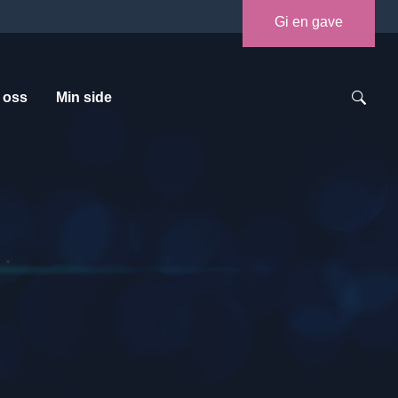
Gi en gave
 oss
Min side