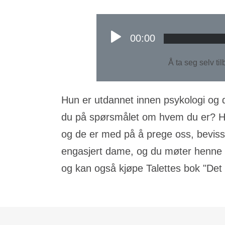
00:00
Å ta seg selv ti
Hun er utdannet innen psykologi og d
du på spørsmålet om hvem du er? Hva
og de er med på å prege oss, bevisst
engasjert dame, og du møter henne i 
og kan også kjøpe Talettes bok "Det 