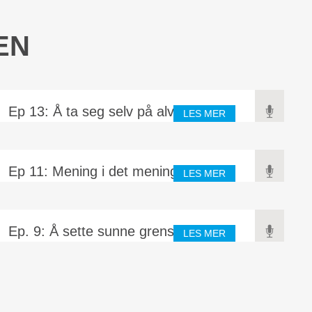
EN
Ep 13: Å ta seg selv på alvor
LES MER
Ep 11: Mening i det meningsløse
LES MER
Ep. 9: Å sette sunne grenser
LES MER