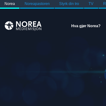
Norea
Noreapastoren
Styrk din tro
TV
R
Hva gjør Norea?