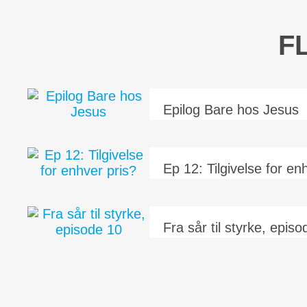
F
Epilog Bare hos Jesus
Ep 12: Tilgivelse for en
Fra sår til styrke, epis