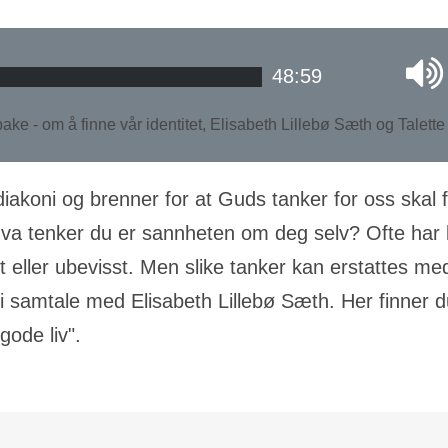
48:59
lbake - om å finne vår identitet, Elisabeth Lillebø Sæth og Talet
iakoni og brenner for at Guds tanker for oss skal 
 tenker du er sannheten om deg selv? Ofte har løg
 eller ubevisst. Men slike tanker kan erstattes me
samtale med Elisabeth Lillebø Sæth. Her finner du 
gode liv".