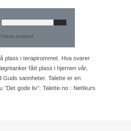
te Vidnes Ausland
få plass i terapirommet. Hva svarer
ntanker fått plass i hjernen vår,
d Guds sannheter. Talette er en
"Det gode liv": Talette.no : Nettkurs