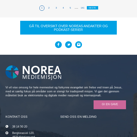
...
1
2
3
4
5
141
NESTE
GÅ TIL OVERSIKT OVER NOREAS ANDAKTER OG
PODKAST-SERIER
Vi vil vise omsorg for hele mennesket og forkynne evangeliet om frelse ved troen på Jesus,
med et særlig fokus på områder som er stengt for tradisjonell misjon. Vi gjør det gjennom
målrettet bruk av elektroniske og digitale medier nasjonalt og internasjonalt.
GI EN GAVE
KONTAKT OSS
SEND OSS EN MELDING
38 14 50 20
Bergtorasvei 120,