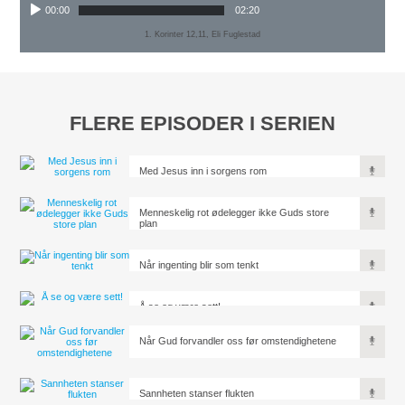
00:00
02:20
1. Korinter 12,11, Eli Fuglestad
FLERE EPISODER I SERIEN
Med Jesus inn i sorgens rom
Menneskelig rot ødelegger ikke Guds store
plan
Når ingenting blir som tenkt
Å se og være sett!
Når Gud forvandler oss før omstendighetene
Sannheten stanser flukten