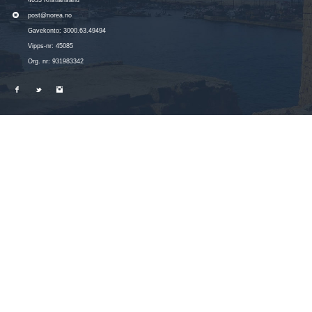
4633 Kristiansand
post@norea.no
Gavekonto: 3000.63.49494
Vipps-nr: 45085
Org. nr: 931983342