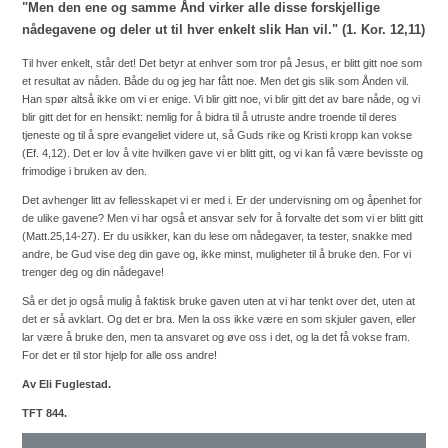
"Men den ene og samme Ånd virker alle disse forskjellige
nådegavene og deler ut til hver enkelt slik Han vil." (1. Kor. 12,11)
Til hver enkelt, står det! Det betyr at enhver som tror på Jesus, er blitt gitt noe som
et resultat av nåden. Både du og jeg har fått noe. Men det gis slik som Ånden vil.
Han spør altså ikke om vi er enige. Vi blir gitt noe, vi blir gitt det av bare nåde, og vi
blir gitt det for en hensikt: nemlig for å bidra til å utruste andre troende til deres
tjeneste og til å spre evangeliet videre ut, så Guds rike og Kristi kropp kan vokse
(Ef. 4,12). Det er lov å vite hvilken gave vi er blitt gitt, og vi kan få være bevisste og
frimodige i bruken av den.
Det avhenger litt av fellesskapet vi er med i. Er der undervisning om og åpenhet for
de ulike gavene? Men vi har også et ansvar selv for å forvalte det som vi er blitt gitt
(Matt.25,14-27). Er du usikker, kan du lese om nådegaver, ta tester, snakke med
andre, be Gud vise deg din gave og, ikke minst, muligheter til å bruke den. For vi
trenger deg og din nådegave!
Så er det jo også mulig å faktisk bruke gaven uten at vi har tenkt over det, uten at
det er så avklart. Og det er bra. Men la oss ikke være en som skjuler gaven, eller
lar være å bruke den, men ta ansvaret og øve oss i det, og la det få vokse fram.
For det er til stor hjelp for alle oss andre!
Av Eli Fuglestad.
TFT 844.