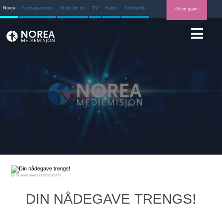
Norea
Noreapastoren
Styrk din tro
TV
Radio
Nettbutikk
Gi en gave
Sixteen Miles Out/Unsplash
DIN NÅDEGAVE TRENGS!