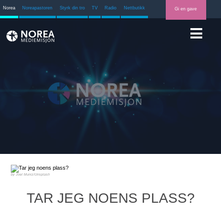
Norea
Noreapastoren
Styrk din tro
TV
Radio
Nettbutikk
Gi en gave
Joel Muniz/Unsplash
TAR JEG NOENS PLASS?