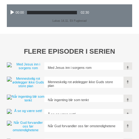
00:00
02:30
Lukas 14,11, Eli Fuglestad
FLERE EPISODER I SERIEN
Med Jesus inn i sorgens rom
Menneskelig rot ødelegger ikke Guds store
plan
Når ingenting blir som tenkt
Å se og være sett!
Når Gud forvandler oss før omstendighetene