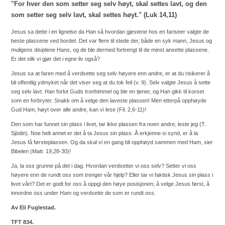
"For hver den som setter seg selv høyt, skal settes lavt, og den
som setter seg selv lavt, skal settes høyt." (Luk 14,11)
Jesus sa dette i en lignelse da Han så hvordan gjestene hos en fariseer valgte de
beste plassene ved bordet. Det var flere til stede der, både en syk mann, Jesus og
muligens disiplene Hans, og de ble dermed fortrengt til de minst ansette plassene.
Er det slik vi gjør det i egne liv også?
Jesus sa at faren med å verdsette seg selv høyere enn andre, er at du risikerer å
bli offentlig ydmyket når det viser seg at du tok feil (v. 9). Selv valgte Jesus å sette
seg selv lavt. Han forlot Guds tronhimmel og ble en tjener, og Han gikk til korset
som en forbryter. Snakk om å velge den laveste plassen! Men etterpå opphøyde
Gud Ham, høyt over alle andre, kan vi lese (Fil. 2,6-11)!
Den som har funnet sin plass i livet, tar ikke plassen fra noen andre, leste jeg (T.
Sjödin). Noe helt annet er det å ta Jesus sin plass. Å erkjenne si synd, er å la
Jesus få førsteplassen. Og da skal vi en gang bli opphøyd sammen med Ham, sier
Bibelen (Matt. 19,28-30)!
Ja, la oss grunne på det i dag. Hvordan verdsetter vi oss selv? Setter vi oss
høyere enn de rundt oss som trenger vår hjelp? Eller tar vi faktisk Jesus sin plass i
livet vårt? Det er godt for oss å oppgi den høye posisjonen; å velge Jesus først, å
innordne oss under Ham og verdsette de som er rundt oss.
Av Eli Fuglestad.
TFT 834.