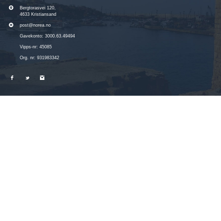
Bergtorasvei 120,
4633 Kristiansand
post@norea.no
Gavekonto: 3000.63.49494
Vipps-nr: 45085
Org. nr: 931983342