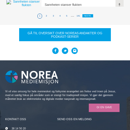
Sannheten stanser flukten
...
1
2
3
4
5
141
NESTE
GÅ TIL OVERSIKT OVER NOREAS ANDAKTER OG
PODKAST-SERIER
Vi vil vise omsorg for hele mennesket og forkynne evangeliet om frelse ved troen på Jesus,
med et særlig fokus på områder som er stengt for tradisjonell misjon. Vi gjør det gjennom
målrettet bruk av elektroniske og digitale medier nasjonalt og internasjonalt.
GI EN GAVE
KONTAKT OSS
SEND OSS EN MELDING
38 14 50 20