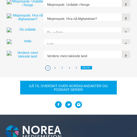
Misjonspuls: Unådde i Norge
Misjonspuls: Hva nå Afghanistan?
De unådde
India
Verdens mest lukkede land
1
2
3
4
5
NESTE
GÅ TIL OVERSIKT OVER NOREAS ANDAKTER OG
PODKAST-SERIER