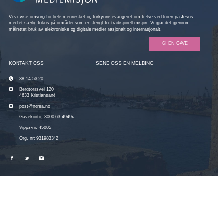
Vi vil vise omsorg for hele mennesket og forkynne evangeliet om frelse ved troen på Jesus,
med et særlig fokus på områder som er stengt for tradisjonell misjon. Vi gjør det gjennom
målrettet bruk av elektroniske og digitale medier nasjonalt og internasjonalt.
GI EN GAVE
KONTAKT OSS
SEND OSS EN MELDING
38 14 50 20
Bergtorasvei 120,
4633 Kristiansand
post@norea.no
Gavekonto: 3000.63.49494
Vipps-nr: 45085
Org. nr: 931983342