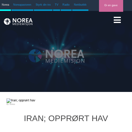
Norea
Noreapastoren
Styrk din tro
TV
Radio
Nettbutikk
Gi en gave
Norea
IRAN; OPPRØRT HAV