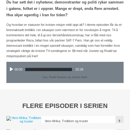
Du har sett det i nyhetene; demonstranter og politi ryker sammen
i gatene, folket er i opprør. Mange er drept, enda flere arrestert.
Hva skjer egentlig i Iran for tiden?
Og hvordan er statusen for kristen misjon midt oppi alt? I denne episoden får du et
brennaktuelt innblikk i en situasjon som nærmest er for revolusjon å regne. Til å
kommentere det hele, til å gi oss førstehåndskunnskap, har vi fått med oss
programleder Reza Jafari hos vår partner SAT-7 Pars. Han gir oss et veldig
interessant innblikk i en meget spesiell situasjon, samtidig som han formidler hvor
strategisk viktige de kristne TV-sendingene er. Bli med når Jostein og Roald tar
misjonspulsen på Iran!
00:00
32:28
Iran, Roald Arnesen og Jostein Sæth
FLERE EPISODER I SERIEN
Vest-Afrika; Trolldom og trusler