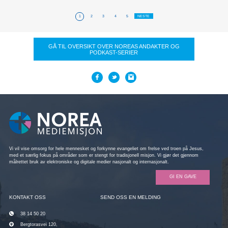
Jesper Krogedal
1
2
3
4
5
NESTE
GÅ TIL OVERSIKT OVER NOREAS ANDAKTER OG
PODKAST-SERIER
Vi vil vise omsorg for hele mennesket og forkynne evangeliet om frelse ved troen på Jesus,
med et særlig fokus på områder som er stengt for tradisjonell misjon. Vi gjør det gjennom
målrettet bruk av elektroniske og digitale medier nasjonalt og internasjonalt.
GI EN GAVE
KONTAKT OSS
SEND OSS EN MELDING
38 14 50 20
Bergtorasvei 120,