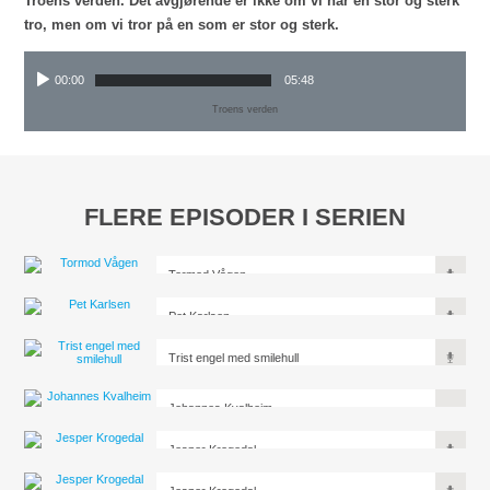
Troens verden. Det avgjørende er ikke om vi har en stor og sterk
tro, men om vi tror på en som er stor og sterk.
00:00
05:48
Troens verden
FLERE EPISODER I SERIEN
Tormod Vågen
Pet Karlsen
Trist engel med smilehull
Johannes Kvalheim
Jesper Krogedal