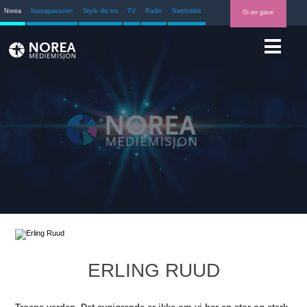
Norea
Noreapastoren
Styrk din tro
TV
Radio
Nettbutikk
Gi en gave
ERLING RUUD