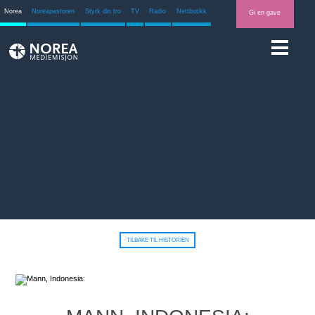
Norea
Noreapastoren
Styrk din tro
TV
Radio
Nettbutikk
Gi en gave
TILBAKE TIL HISTORIEN