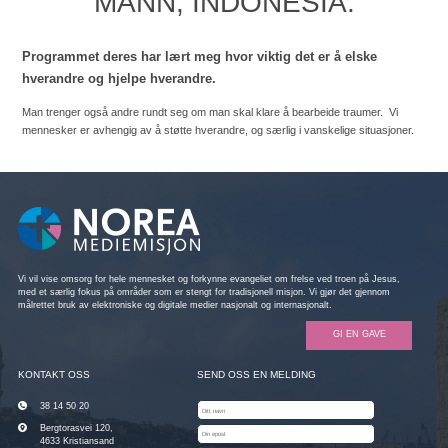
MANN, INDONESIA:
Programmet deres har lært meg hvor viktig det er å elske
hverandre og hjelpe hverandre.
Man trenger også andre rundt seg om man skal klare å bearbeide traumer. Vi
mennesker er avhengig av å støtte hverandre, og særlig i vanskelige situasjoner.
Vi vil vise omsorg for hele mennesket og forkynne evangeliet om frelse ved troen på Jesus,
med et særlig fokus på områder som er stengt for tradisjonell misjon. Vi gjør det gjennom
målrettet bruk av elektroniske og digitale medier nasjonalt og internasjonalt.
GI EN GAVE
KONTAKT OSS
SEND OSS EN MELDING
38 14 50 20
Bergtorasvei 120,
4633 Kristiansand