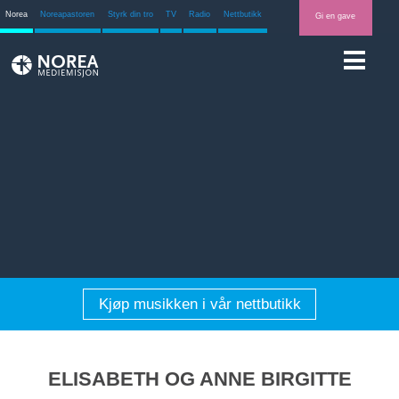
Norea
Noreapastoren
Styrk din tro
TV
Radio
Nettbutikk
Gi en gave
Kjøp musikken i vår nettbutikk
ELISABETH OG ANNE BIRGITTE