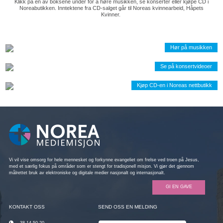
Klikk på en av boksene under for å høre musikken, se konserter eller kjøpe CD i
Noreabutikken. Inntektene fra CD-salget går til Noreas kvinnearbeid, Håpets
Kvinner.
Hør på musikken
Se på konsertvideoer
Kjøp CD-en i Noreas nettbutikk
Vi vil vise omsorg for hele mennesket og forkynne evangeliet om frelse ved troen på Jesus,
med et særlig fokus på områder som er stengt for tradisjonell misjon. Vi gjør det gjennom
målrettet bruk av elektroniske og digitale medier nasjonalt og internasjonalt.
GI EN GAVE
KONTAKT OSS
SEND OSS EN MELDING