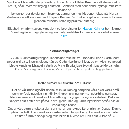
Søstrene Elisabeth Lillebø Sæth og Anne Birgitte Lillebø Bøe har «alltid» sunget om
Jesus, både hver for seg og sammen. Sammen med flere andre dyktige musikere
holder de
konserter der de gjennom historier, sanger og musikk setter fokus på Norea
Mediemisjon sitt kvinnearbeid, Håpets Kvinner. Vi ønsker å gi håp i Jesus til kvinner
gjennom forbønn, radio og praktisk omsorg.
Elisabeth er informasjonskonsulent og koordinator for
Håpets Kvinner
her i Norge.
Anne Birgitte er daglig leder og ansvarlig redaktør for den kristne radiokanalen
pTro
.
Sommarfuglvenger
CD-en «Sommarfuglvenger» inneholder musikk av Elisabeth Lillebø Sæth, som
setter ord på tvil, sorg, glede, håp og Guds kjærlighet i livet, og er i vise- og popstil.
Medvirkende er Elisabeth Sæth og Anne Birgitte Bøe (vokal), Bjarte Mo på fiolin,
Glenn Vorhaug på saksofon, Merete Bøe på tverrfløyte, i tillegg til band.
Dette skriver musikerne om CD-en:
«Det er vår bønn og vårt ønske at musikken og sangene våre skal være små
sommerfuglvingeslag inn i ditt liv, til oppmuntring, styrke, utfordring og trøst.
Alle sangene er skrevet av Elisabeth, og vi synger på nynorsk/dialekt. Dette er
sanger som setter ord på tvil, sorg, glede, håp og Guds kjærlighet også i alle de
vanskelige tidene.
Det er vårt store ønske at den som hører oss synge får et glimt av Jesus. Denne
plata har blitt til i et musikalsk møte mellom to søstre og to musikere som alle
ønsker å bruke sangen og musikken til å vitne om Han som vi tror på. »