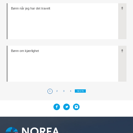
Bønn når jeg har det travelt
Bønn om kjærlighet
1
2
3
4
NESTE