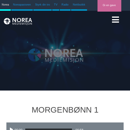
Norea
Noreapastoren
Styrk din tro
TV
Radio
Nettbutikk
Gi en gave
MORGENBØNN 1