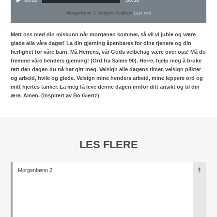
00:00
00:58
Morgenbønn 1, Asbjørn Kvalbein
Last ned
Mett oss med din miskunn når morgenen kommer, så vil vi juble og være
glade alle våre dager! La din gjerning åpenbares for dine tjenere og din
herlighet for våre barn. Må Herrens, vår Guds velbehag være over oss! Må du
fremme våre henders gjerning! (Ord fra Salme 90). Herre, hjelp meg å bruke
rett den dagen du nå har gitt meg. Velsign alle dagens timer, velsign plikter
og arbeid, hvile og glede. Velsign mine henders arbeid, mine leppers ord og
mitt hjertes tanker. La meg få leve denne dagen innfor ditt ansikt og til din
ære. Amen. (Inspirert av Bo Giertz)
LES FLERE
Morgenbønn 2