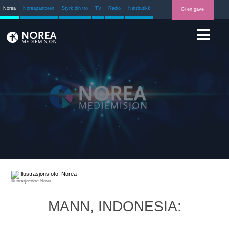
Norea
Noreapastoren
Styrk din tro
TV
Radio
Nettbutikk
Gi en gave
Illustrasjonsfoto: Norea
MANN, INDONESIA: