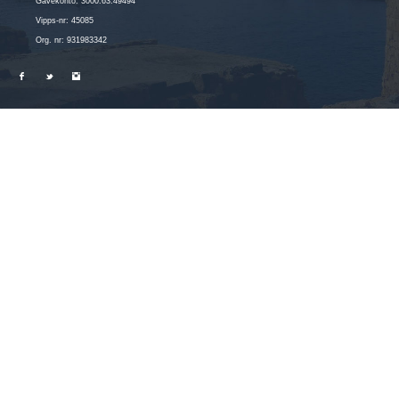
Gavekonto: 3000.63.49494
Vipps-nr: 45085
Org. nr: 931983342