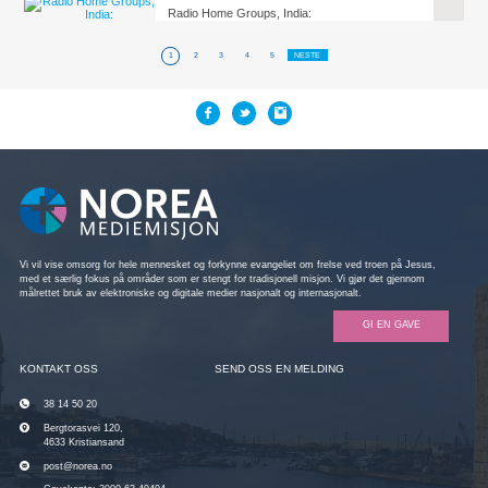
Radio Home Groups, India:
1
2
3
4
5
NESTE
Vi vil vise omsorg for hele mennesket og forkynne evangeliet om frelse ved troen på Jesus,
med et særlig fokus på områder som er stengt for tradisjonell misjon. Vi gjør det gjennom
målrettet bruk av elektroniske og digitale medier nasjonalt og internasjonalt.
GI EN GAVE
KONTAKT OSS
SEND OSS EN MELDING
38 14 50 20
Bergtorasvei 120,
4633 Kristiansand
post@norea.no