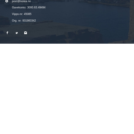
post@norea.no
Gavekonto: 3000.63.49494
Vipps-nr: 45085
Org. nr: 931983342