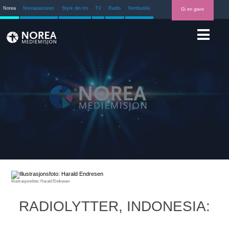
Norea
Noreapastoren
Styrk din tro
TV
Radio
Nettbutikk
Gi en gave
Illustrasjonsfoto: Harald Endresen
RADIOLYTTER, INDONESIA: