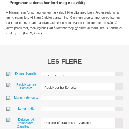
– Programmet deres har lært meg noe viktig.
– Mannen min forlot meg, og jeg har valgt å ikke gifte meg igjen. Jeg er redd for at
en ny mann ikke vil klare å elske barna mine. Gjennom programmet deres har jeg
lært mer om hvordan man kan takle ensomhet. Mange løsninger ble foreslått på
dette problemet, men jeg har klart å komme meg gjennom det fordi Jesus Kristus er
i mitt hjerte. (Fru S, 47 år)
LES FLERE
Kvinne Somalia:
Radiolytter fra Somalia:
Mann, Indonesia:
Lytter, India
Deltaker på traumekurs, Zanzibar: