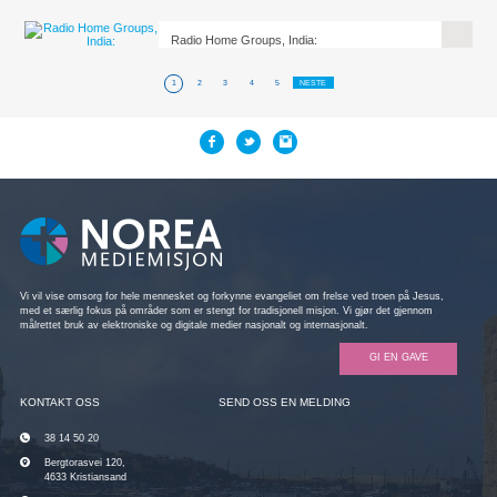
Radio Home Groups, India:
1
2
3
4
5
NESTE
Vi vil vise omsorg for hele mennesket og forkynne evangeliet om frelse ved troen på Jesus,
med et særlig fokus på områder som er stengt for tradisjonell misjon. Vi gjør det gjennom
målrettet bruk av elektroniske og digitale medier nasjonalt og internasjonalt.
GI EN GAVE
KONTAKT OSS
SEND OSS EN MELDING
38 14 50 20
Bergtorasvei 120,
4633 Kristiansand