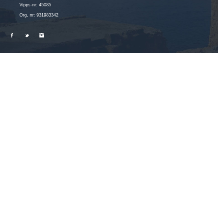
Vipps-nr: 45085
Org. nr: 931983342