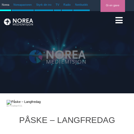
Norea
Noreapastoren
Styrk din tro
TV
Radio
Nettbutikk
Gi en gave
Pixabay/CCL
PÅSKE – LANGFREDAG