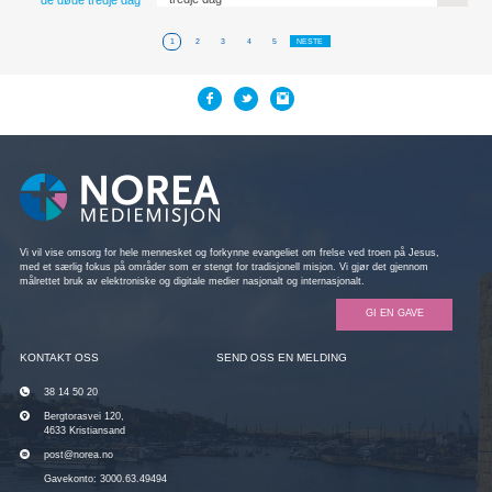
1
2
3
4
5
NESTE
Vi vil vise omsorg for hele mennesket og forkynne evangeliet om frelse ved troen på Jesus,
med et særlig fokus på områder som er stengt for tradisjonell misjon. Vi gjør det gjennom
målrettet bruk av elektroniske og digitale medier nasjonalt og internasjonalt.
GI EN GAVE
KONTAKT OSS
SEND OSS EN MELDING
38 14 50 20
Bergtorasvei 120,
4633 Kristiansand
post@norea.no
Gavekonto: 3000.63.49494