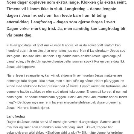
Noen dager oppleves som ekstra lange. Klokken går ekstra seint.
Timene vil liksom ikke ta slutt. Langfredag – denne lengste
dagen i Jesu liv, selv om han levde bare fram til tidlig
ettermiddag. Langfredag – dagen som gjerne farges i svart.
Dagen virker mørk og trist. Ja, men samtidig kan Langfredag bli
vår beste dag.
«Ha en god dag», et godt ønske vi gir til andre. «Har du sovet godt i natt?» kan
hende vi spør når en gjest har overnattet hos oss. Natt til Langfredag – Jesus sov
ikke godt. Han sov ikke i det hele. Og, hadde noen ønsket Jesus «god dag» på
Langfredag, ville det blitt opplevd seriøst eller som en spøk? For en verre dag fikk
Jesus aldri oppleve.
Når vi leser i evangeliene, kan vi nok skjønne litt av hvordan Jesus måtte erfare
denne grufulle dagen. Ikke sovet, men sulten, slått og hånet, pisket på ryggen, en
krone med stikkende torner presset ned på hodet. Ensom under alle forhørene, alle
vennene hadde stukket av eller stod gjemt i skyggene. Ensom på korset, til og med
hans egen Far hadde snudd ham ryggen. «Min Gud, min Gud, hvorfor har du forlatt
meg?» Det ligger mye mer enn bare en ensomhetsfølelse bak disse ordene fra
Jesus, Herrens lidende tjener.
Langfredag
Dagen da Jesus døde har vi på norsk gitt navnet «Langfredag». Samme antall
minutter og timer som en hvilken som helst dag i året. Likevel, tregere har
sekundviseren aldri tikket. «Skal den aldri ta slutt?» Slik måtte denne forferdelige