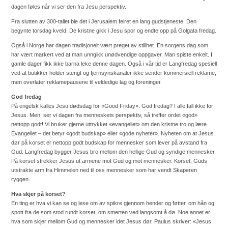
dagen føles når vi ser den fra Jesu perspektiv.
Fra slutten av 300-tallet ble det i Jerusalem feiret en lang gudstjeneste. Den
begynte torsdag kveld. De kristne gikk i Jesu spor og endte opp på Golgata fredag.
Også i Norge har dagen tradisjonelt vært preget av stillhet. En sorgens dag som
har vært markert ved at man unngikk unødvendige oppgaver. Man spiste enkelt. I
gamle dager fikk ikke barna leke denne dagen. Også i vår tid er Langfredag spesiell
ved at butikker holder stengt og fjernsynskanaler ikke sender kommersiell reklame,
men overlater reklamepausene til veldedige lag og foreninger.
God fredag
På engelsk kalles Jesu dødsdag for «Good Friday». God fredag? I alle fall ikke for
Jesus. Men, ser vi dagen fra menneskets perspektiv, så treffer ordet «god»
nettopp godt! Vi bruker gjerne uttrykket «evangeliet» om den kristne tro og lære.
Evangeliet – det betyr «godt budskap» eller «gode nyheter». Nyheten om at Jesus
dør på korset er nettopp godt budskap for mennesker som lever på avstand fra
Gud. Langfredag bygger Jesus bro mellom den hellige Gud og syndige mennesker.
På korset strekker Jesus ut armene mot Gud og mot mennesker. Korset, Guds
utstrakte arm fra Himmelen ned til oss mennesker som har vendt Skaperen
ryggen.
Hva skjer på korset?
En ting er hva vi kan se og lese om av spikre gjennom hender og føtter, om hån og
spott fra de som stod rundt korset, om smerten ved langsomt å dø. Noe annet er
hva som skjer mellom Gud og mennesker idet Jesus dør. Paulus skriver: «Jesus