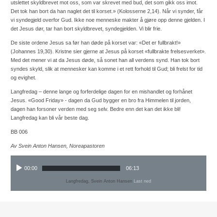
utslettet skyldbrevet mot oss, som var skrevet med bud, det som gikk oss imot.
Det tok han bort da han naglet det til korset.» (Kolosserne 2,14). Når vi synder, får
vi syndegjeld overfor Gud. Ikke noe menneske makter å gjøre opp denne gjelden. I
det Jesus dør, tar han bort skyldbrevet, syndegjelden. Vi blir frie.
De siste ordene Jesus sa før han døde på korset var: «Det er fullbrakt!»
(Johannes 19,30). Kristne sier gjerne at Jesus på korset «fullbrakte frelsesverket».
Med det mener vi at da Jesus døde, så sonet han all verdens synd. Han tok bort
syndes skyld, slik at mennesker kan komme i et rett forhold til Gud; bli frelst for tid
og evighet.
Langfredag – denne lange og forferdelige dagen for en mishandlet og forhånet
Jesus. «Good Friday» - dagen da Gud bygger en bro fra Himmelen til jorden,
dagen han forsoner verden med seg selv. Bedre enn det kan det ikke bli!
Langfredag kan bli vår beste dag.
BB 006
Av Svein Anton Hansen, Noreapastoren
00:00
06:13
Langfredag, Svein Anton Hansen
Last ned