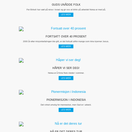
GUDS UNÅDDE FOLK
Per Birkeli har vært på reise i Israel og gir oss et blikk på arbeidet Norea er med på.
LES MER
FORTSATT OVER 40 PROSENT
2000 år etter misjonbefalingen ble gitt, er det fortsatt altfor mange som ikke kjenner Jesus.
LES MER
HÅPER VI SER DEG!
Norea er å finne flere steder i sommer.
LES MER
PIONERMISJON I INDONESIA
Det virket umulig for mennesker, men Gud er i arbeid.
LES MER
NÅ ER DET DERES TUR