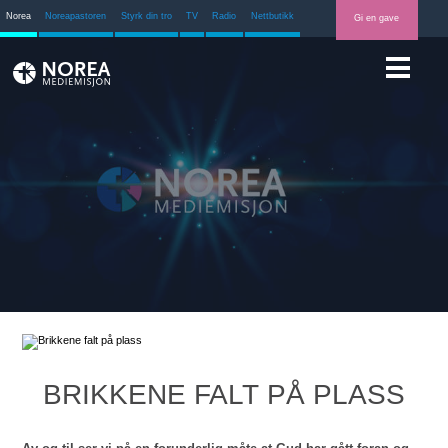
Norea
Noreapastoren
Styrk din tro
TV
Radio
Nettbutikk
Gi en gave
BRIKKENE FALT PÅ PLASS