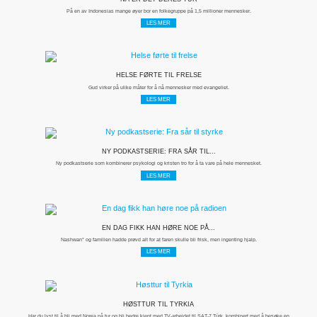
På en av Indonesias mange øyer bor en folkegruppe på 1,5 millioner mennesker.
LES MER
HELSE FØRTE TIL FRELSE
Gud virker på ulike måter for å nå mennesker med evangeliet.
LES MER
NY PODKASTSERIE: FRA SÅR TIL...
Ny podkastserie som kombinerer psykologi og kristen tro for å ta vare på hele mennesket.
LES MER
EN DAG FIKK HAN HØRE NOE PÅ...
Nashwan* og familien hadde prøvd alt for at faren skulle bli frisk, men ingenting hjalp.
LES MER
HØSTTUR TIL TYRKIA
Har du lyst til å bli med Norea på tur og bli bedre kjent med TV-arbeidet til SAT-7 Türk, kombinert med å besøke en