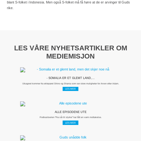
blant S-folket i Indonesia. Men også S-folket må få høre at de er arvinger til Guds
rike.
LES VÅRE NYHETSARTIKLER OM
MEDIEMISJON
- SOMALIA ER ET GLEMT LAND,...
Utsagnet kommer fra ekteparet Shino og Shania som ser store muligheter for Arven etter Adam.
LES MER
ALLE EPISODENE UTE
Podkastserien "Fra sår til styrke" har fått en varm mottakelse.
LES MER