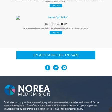
av verdens mest besøkte...
LES MER
PASTOR "PÅ BOKS"
De lever under krevende forhold. Likevel er det kirkevekst. Hvordan er det mulig?
LES MER
LES MER OM PROSJEKTENE VÅRE
Vi vil vise omsorg for hele mennesket og forkynne evangeliet om frelse ved troen på Jesus,
med et særlig fokus på områder som er stengt for tradisjonell misjon. Vi gjør det gjennom
målrettet bruk av elektroniske og digitale medier nasjonalt og internasjonalt.