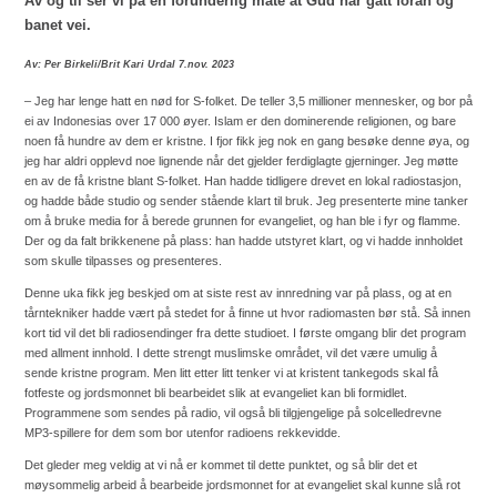
Av og til ser vi på en forunderlig måte at Gud har gått foran og
banet vei.
Av: Per Birkeli/Brit Kari Urdal 7.nov. 2023
– Jeg har lenge hatt en nød for S-folket. De teller 3,5 millioner mennesker, og bor på
ei av Indonesias over 17 000 øyer. Islam er den dominerende religionen, og bare
noen få hundre av dem er kristne. I fjor fikk jeg nok en gang besøke denne øya, og
jeg har aldri opplevd noe lignende når det gjelder ferdiglagte gjerninger. Jeg møtte
en av de få kristne blant S-folket. Han hadde tidligere drevet en lokal radiostasjon,
og hadde både studio og sender stående klart til bruk. Jeg presenterte mine tanker
om å bruke media for å berede grunnen for evangeliet, og han ble i fyr og flamme.
Der og da falt brikkenene på plass: han hadde utstyret klart, og vi hadde innholdet
som skulle tilpasses og presenteres.
Denne uka fikk jeg beskjed om at siste rest av innredning var på plass, og at en
tårntekniker hadde vært på stedet for å finne ut hvor radiomasten bør stå. Så innen
kort tid vil det bli radiosendinger fra dette studioet. I første omgang blir det program
med allment innhold. I dette strengt muslimske området, vil det være umulig å
sende kristne program. Men litt etter litt tenker vi at kristent tankegods skal få
fotfeste og jordsmonnet bli bearbeidet slik at evangeliet kan bli formidlet.
Programmene som sendes på radio, vil også bli tilgjengelige på solcelledrevne
MP3-spillere for dem som bor utenfor radioens rekkevidde.
Det gleder meg veldig at vi nå er kommet til dette punktet, og så blir det et
møysommelig arbeid å bearbeide jordsmonnet for at evangeliet skal kunne slå rot