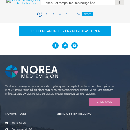
Pinse - et tempel for Den hellige ånd
...
1
2
3
4
5
84
NESTE
LES FLERE ANDAKTER FRA NOREAPASTOREN
Vi vil vise omsorg for hele mennesket og forkynne evangeliet om frelse ved troen på Jesus,
med et særlig fokus på områder som er stengt for tradisjonell misjon. Vi gjør det gjennom
målrettet bruk av elektroniske og digitale medier nasjonalt og internasjonalt.
GI EN GAVE
KONTAKT OSS
SEND OSS EN MELDING
38 14 50 20
Bergtorasvei 120,