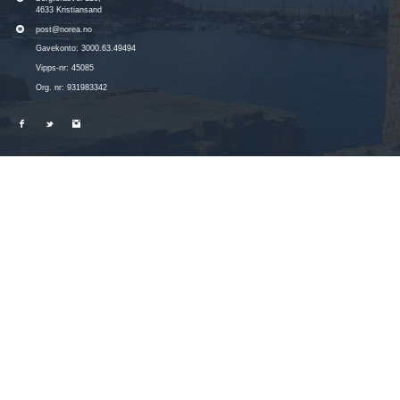
4633 Kristiansand
post@norea.no
Gavekonto: 3000.63.49494
Vipps-nr: 45085
Org. nr: 931983342