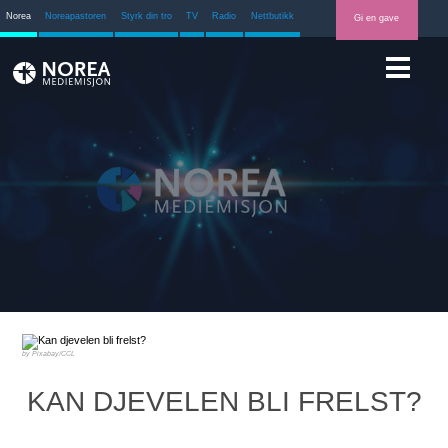
Norea
Noreapastoren
Styrk din tro
TV
Radio
Nettbutikk
Gi en gave
Pixabay/CCL
KAN DJEVELEN BLI FRELST?