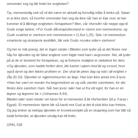
omvender seg og blir frelst for evigheten?
Tja, menneskelig sett så vil det være en aktuell og fornuftig måte å tenke på. Satan
er jo ikke dum, så hvorfor omvender han seg da ikke når han er klar over at han
kommer til å tilbringe evigheten i fortapelsen?
Men, vår «fornuft» når neppe opp til
Guds evige tanker.
«For Guds dårskap/uforstand er visere enn menneskene, og
Guds svakhet er sterkere enn menneskene.»
(1.Kor.1,25). Selv i et menneskes
smarteste og skarpeste øyeblikk, blir selv Guds «svake sider» sterkere!
Og her er mitt poeng: det er ingen steder i Bibelen som tyder på at det finnes noe
håp for djevelen og de falne englene som fulgte med ham i avgrunnen. Nei, alt tyder
på at de er bestemt for fortapelsen, og at frelsens mulighet er utelukket for dem.
«Og djevelen, som hadde forført dem, ble kastet i sjøen med ild og svovel, hvor
også dyret og den falske profeten er. Der skal de pines dag og natt i all evighet.»
(Åp.20.10). Djevelen er «gjennomsyret» av løgn. Han kan ikke annet enn å lyve
.
«Han har vært en morder fra begynnelsen av og står utenfor sannheten, for det
finnes ikke sannhet i ham. Når han lyver, taler han ut fra sitt eget, for han er en
løgner og løgnens far.» (
Johannes 8,44).
Bibelen taler noen steder om faren for et menneske å bli «forherdet» (bl.a. Farao i
Egypt). Et menneskes hjerte blir så hardt mot Gud at det til slutt ikke kan frelses.
Og jeg tenker at nettopp djevelen er kroneksemplet på en skapning som har blitt så
totalt forherdet, at djevelen umulig kan bli frelst.
OPKL 538