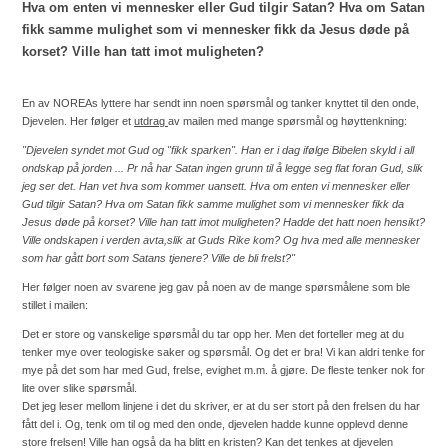
Hva om enten vi mennesker eller Gud tilgir Satan? Hva om Satan
fikk samme mulighet som vi mennesker fikk da Jesus døde på
korset? Ville han tatt imot muligheten?
En av NOREAs lyttere har sendt inn noen spørsmål og tanker knyttet til den onde,
Djevelen. Her følger et
utdrag
av mailen med mange spørsmål og høyttenkning:
"
Djevelen syndet mot Gud og "fikk sparken". Han er i dag ifølge Bibelen skyld i all
ondskap på jorden ... Pr nå har Satan ingen grunn til å legge seg flat foran Gud, slik
jeg ser det. Han vet hva som kommer uansett. Hva om enten vi mennesker eller
Gud tilgir Satan? Hva om Satan fikk samme mulighet som vi mennesker fikk da
Jesus døde på korset? Ville han tatt imot muligheten? Hadde det hatt noen hensikt?
Ville ondskapen i verden avta,slik at Guds Rike kom? Og hva med alle mennesker
som har gått bort som Satans tjenere? Ville
de bli frelst?"
Her følger noen av svarene jeg gav på noen av de mange spørsmålene som ble
stillet i mailen:
Det er store og vanskelige spørsmål du tar opp her. Men det forteller meg at du
tenker mye over teologiske saker og spørsmål. Og det er bra! Vi kan aldri tenke for
mye på det som har med Gud, frelse, evighet m.m. å gjøre. De fleste tenker nok for
lite over slike spørsmål.
Det jeg leser mellom linjene i det du skriver, er at du ser stort på den frelsen du har
fått del i. Og, tenk om til og med den onde, djevelen hadde kunne opplevd denne
store frelsen! Ville han også da ha blitt en kristen? Kan det tenkes at djevelen