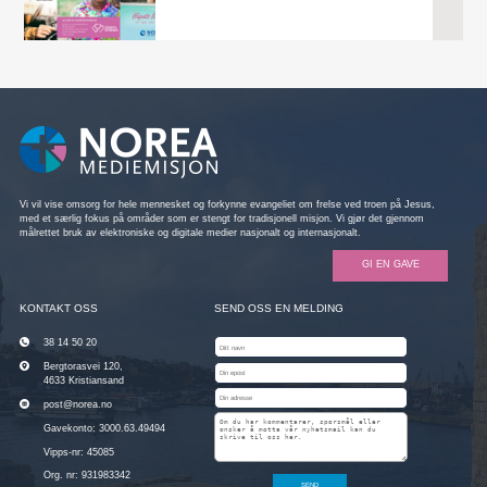
Vi vil vise omsorg for hele mennesket og forkynne evangeliet om frelse ved troen på Jesus,
med et særlig fokus på områder som er stengt for tradisjonell misjon. Vi gjør det gjennom
målrettet bruk av elektroniske og digitale medier nasjonalt og internasjonalt.
GI EN GAVE
KONTAKT OSS
SEND OSS EN MELDING
38 14 50 20
Bergtorasvei 120,
4633 Kristiansand
post@norea.no
Gavekonto: 3000.63.49494
Vipps-nr: 45085
Org. nr: 931983342