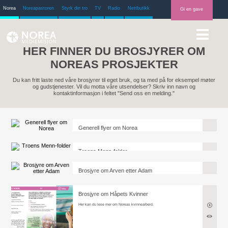
Norea
Noreapastoren
Styrk din tro
TV
Radio
Nettbutikk
Gi en gave
HER FINNER DU BROSJYRER OM
NOREAS PROSJEKTER
Du kan fritt laste ned våre brosjyrer til eget bruk, og ta med på for eksempel møter
og gudstjenester.
Vil du motta våre utsendelser? Skriv inn navn og
kontaktinformasjon i feltet "Send oss en melding."
Generell flyer om Norea
Her kan du lese mer om vårt vidstrakte mediemisjonsarbeid.
Troens Menn-folder
Her kan du lese mer om Noreas mannsarbeid.
Brosjyre om Arven etter Adam
Les mer om det som kanskje er Noreas største satsing noensinne:
animasjonsserien "Arven etter Adam".
Brosjyre om Håpets Kvinner
Her kan du lese mer om Noreas kvinnearbeid.