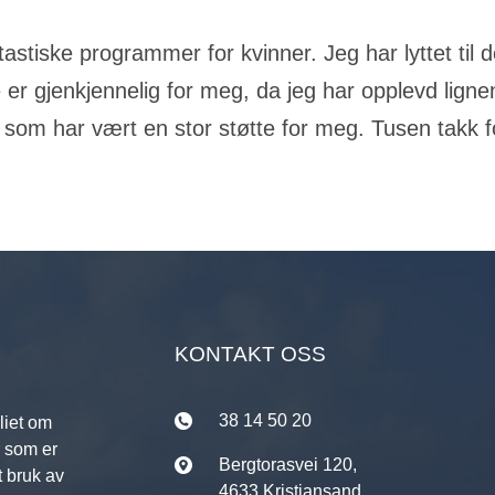
tastiske programmer for kvinner. Jeg har lyttet til
er gjenkjennelig for meg, da jeg har opplevd lignen
m har vært en stor støtte for meg. Tusen takk fo
KONTAKT OSS
38 14 50 20
liet om
r som er
Bergtorasvei 120,
t bruk av
4633 Kristiansand