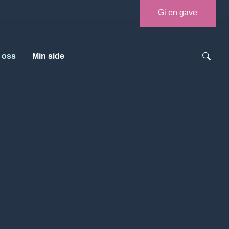
Gi en gave
 oss
Min side