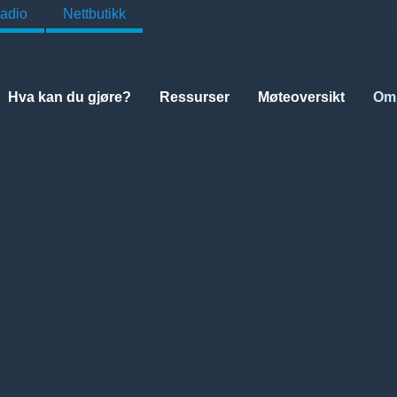
adio
Nettbutikk
Hva kan du gjøre?
Ressurser
Møteoversikt
Om