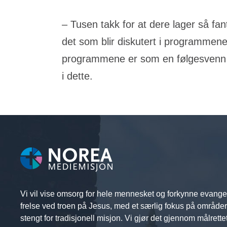
– Tusen takk for at dere lager så fan
det som blir diskutert i programmene 
programmene er som en følgesvenn so
i dette.
Vi vil vise omsorg for hele mennesket og forkynne evange
frelse ved troen på Jesus, med et særlig fokus på område
stengt for tradisjonell misjon. Vi gjør det gjennom målrette