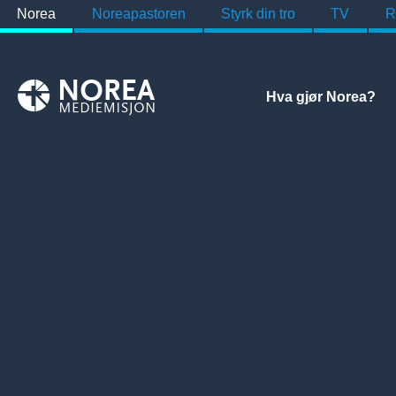
Norea
Noreapastoren
Styrk din tro
TV
R
Hva gjør Norea?