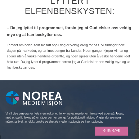
LYTTER I
ELFENBENSKYSTEN:
– Da jeg lyttet til programmet, forsto jeg at Gud elsker oss veldig
mye og at han beskytter oss.
Temaet om helse som ble tatt opp i dag er veldig viktig for oss. Vi tilbringer hele
dagen på markedet, og tar imot penger fra kunder. Noen ganger kjøper vi mat og
spiser uten å vaske hendene ordentlig, og noen spiser uten å vaske hendene i det
hele tatt. Da jeg lyttet til programmet, forsto jeg at Gud elsker oss veldig mye og at
han beskytter oss.
Vi vil vise omsorg for hele mennesket og forkynne evangeliet om frelse ved troen på Jesus,
med et særlig fokus på områder som er stengt for tradisjonell misjon. Vi gjør det gjennom
målrettet bruk av elektroniske og digitale medier nasjonalt og internasjonalt.
GI EN GAVE