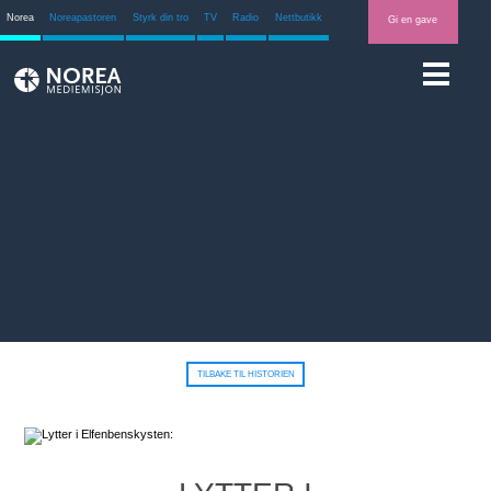
Norea
Noreapastoren
Styrk din tro
TV
Radio
Nettbutikk
Gi en gave
TILBAKE TIL HISTORIEN