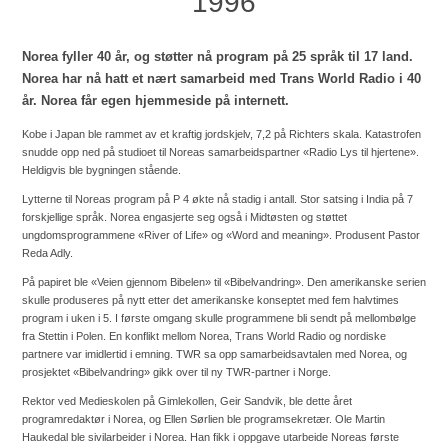
1996
Norea fyller 40 år, og støtter nå program på 25 språk til 17 land.
Norea har nå hatt et nært samarbeid med Trans World Radio i 40
år. Norea får egen hjemmeside på internett.
Kobe i Japan ble rammet av et kraftig jordskjelv, 7,2 på Richters skala. Katastrofen
snudde opp ned på studioet til Noreas samarbeidspartner «Radio Lys til hjertene».
Heldigvis ble bygningen stående.
Lytterne til Noreas program på P 4 økte nå stadig i antall. Stor satsing i India på 7
forskjellige språk. Norea engasjerte seg også i Midtøsten og støttet
ungdomsprogrammene «River of Life» og «Word and meaning». Produsent Pastor
Reda Adly.
På papiret ble «Veien gjennom Bibelen» til «Bibelvandring». Den amerikanske serien
skulle produseres på nytt etter det amerikanske konseptet med fem halvtimes
program i uken i 5. I første omgang skulle programmene bli sendt på mellombølge
fra Stettin i Polen. En konflikt mellom Norea, Trans World Radio og nordiske
partnere var imidlertid i emning. TWR sa opp samarbeidsavtalen med Norea, og
prosjektet «Bibelvandring» gikk over til ny TWR-partner i Norge.
Rektor ved Medieskolen på Gimlekollen, Geir Sandvik, ble dette året
programredaktør i Norea, og Ellen Sørlien ble programsekretær. Ole Martin
Haukedal ble sivilarbeider i Norea. Han fikk i oppgave utarbeide Noreas første