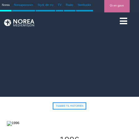
Norea
Noreapastoren
Styrk din tro
TV
Radio
Nettbutikk
Gi en gave
TILBAKE TIL HISTORIEN