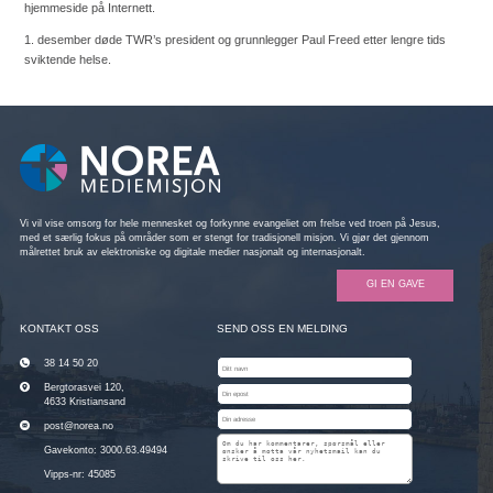
hjemmeside på Internett.
1. desember døde TWR’s president og grunnlegger Paul Freed etter lengre tids
sviktende helse.
Vi vil vise omsorg for hele mennesket og forkynne evangeliet om frelse ved troen på Jesus,
med et særlig fokus på områder som er stengt for tradisjonell misjon. Vi gjør det gjennom
målrettet bruk av elektroniske og digitale medier nasjonalt og internasjonalt.
GI EN GAVE
KONTAKT OSS
SEND OSS EN MELDING
38 14 50 20
Bergtorasvei 120,
4633 Kristiansand
post@norea.no
Gavekonto: 3000.63.49494
Vipps-nr: 45085