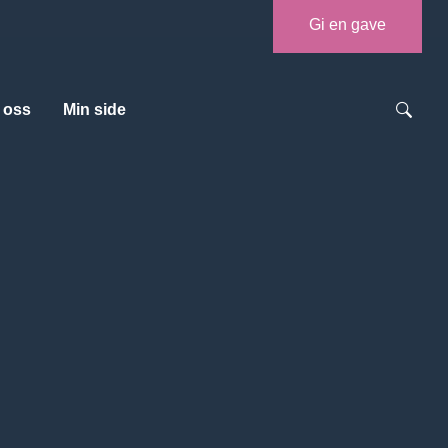
Gi en gave
 oss
Min side