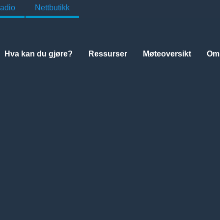
adio
Nettbutikk
Hva kan du gjøre?
Ressurser
Møteoversikt
Om