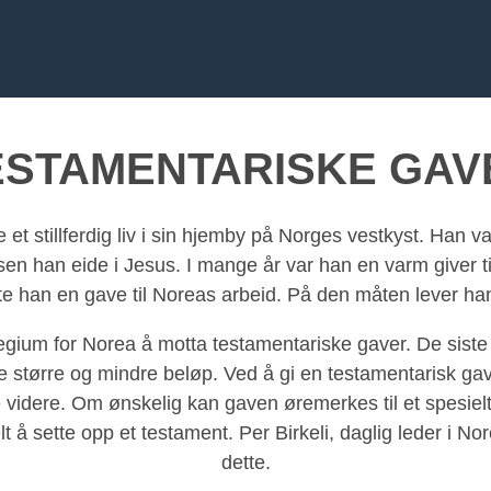
ESTAMENTARISKE GAV
et stillferdig liv i sin hjemby på Norges vestkyst. Han va
lsen han eide i Jesus. I mange år var han en varm giver t
e han en gave til Noreas arbeid. På den måten lever han
ilegium for Norea å motta testamentariske gaver. De siste
de større og mindre beløp. Ved å gi en testamentarisk gav
ve videre. Om ønskelig kan gaven øremerkes til et spesiel
elt å sette opp et testament. Per Birkeli, daglig leder i No
dette.