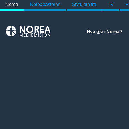
Norea
Noreapastoren
Styrk din tro
TV
R
Hva gjør Norea?