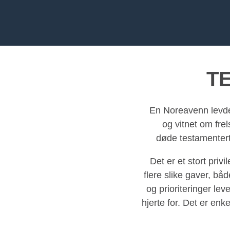
T
En Noreavenn levde 
og vitnet om fre
døde testamentert
Det er et stort priv
flere slike gaver, bå
og prioriteringer le
hjerte for. Det er enk