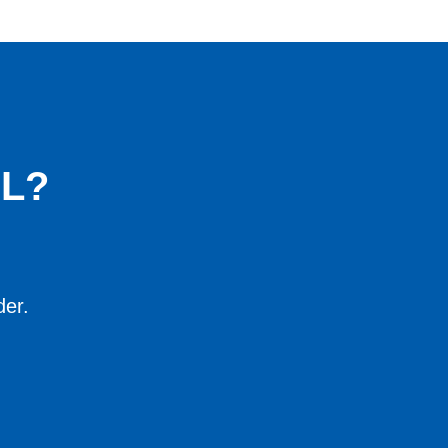
L?
der.