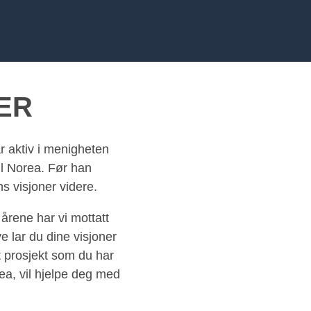
ER
r aktiv i menigheten
il Norea. Før han
s visjoner videre.
 årene har vi mottatt
e lar du dine visjoner
t prosjekt som du har
rea, vil hjelpe deg med