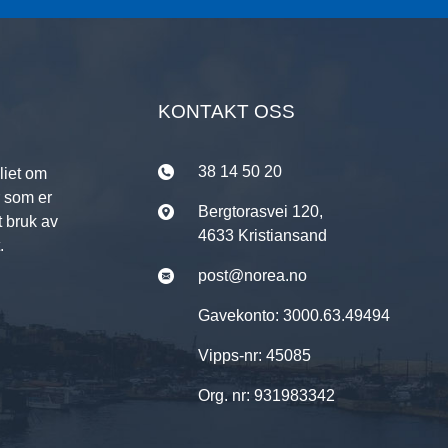
KONTAKT OSS
38 14 50 20
liet om
r som er
Bergtorasvei 120,
t bruk av
4633 Kristiansand
.
post@norea.no
Gavekonto: 3000.63.49494
Vipps-nr: 45085
Org. nr: 931983342