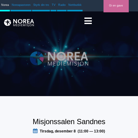
Norea
Noreapastoren
Styrk din tro
TV
Radio
Nettbutikk
Gi en gave
Misjonssalen Sandnes
Tirsdag, desember 8 (11:00 — 13:00)