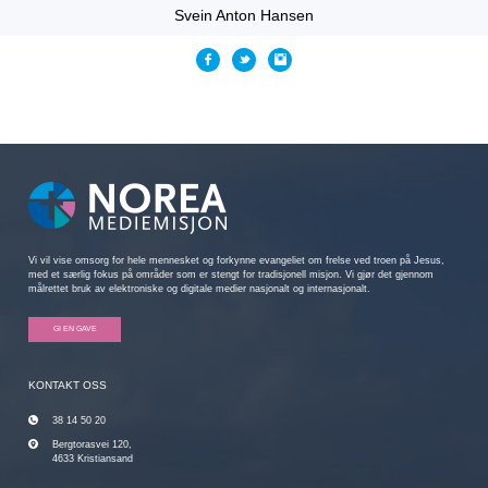
Svein Anton Hansen
Vi vil vise omsorg for hele mennesket og forkynne evangeliet om frelse ved troen på Jesus,
med et særlig fokus på områder som er stengt for tradisjonell misjon. Vi gjør det gjennom
målrettet bruk av elektroniske og digitale medier nasjonalt og internasjonalt.
GI EN GAVE
KONTAKT OSS
38 14 50 20
Bergtorasvei 120,
4633 Kristiansand