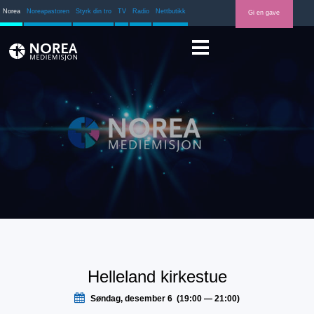
Norea
Noreapastoren
Styrk din tro
TV
Radio
Nettbutikk
Gi en gave
Helleland kirkestue
Søndag, desember 6 (19:00 — 21:00)