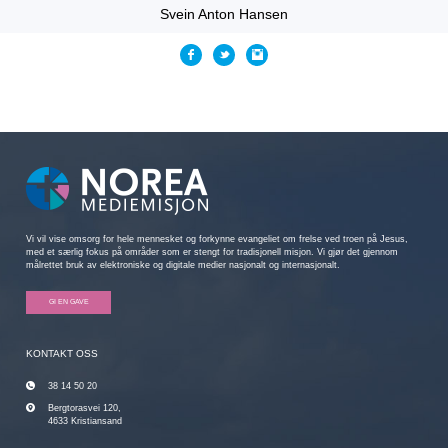
Svein Anton Hansen
Vi vil vise omsorg for hele mennesket og forkynne evangeliet om frelse ved troen på Jesus,
med et særlig fokus på områder som er stengt for tradisjonell misjon. Vi gjør det gjennom
målrettet bruk av elektroniske og digitale medier nasjonalt og internasjonalt.
GI EN GAVE
KONTAKT OSS
38 14 50 20
Bergtorasvei 120,
4633 Kristiansand