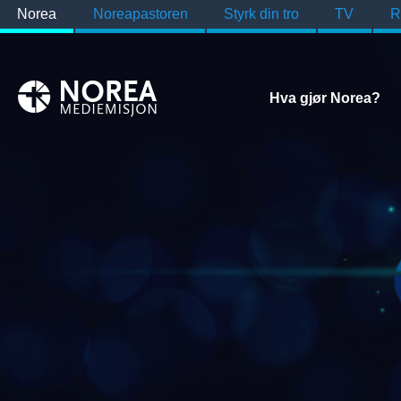
Norea
Noreapastoren
Styrk din tro
TV
R
Hva gjør Norea?