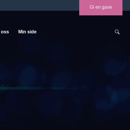
Gi en gave
 oss
Min side