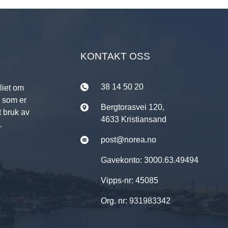
KONTAKT OSS
38 14 50 20
liet om
r som er
Bergtorasvei 120,
t bruk av
4633 Kristiansand
.
post@norea.no
Gavekonto: 3000.63.49494
Vipps-nr: 45085
Org. nr: 931983342