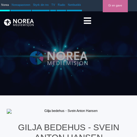
Norea
Noreapastoren
Styrk din tro
TV
Radio
Nettbutikk
Gi en gave
GILJA BEDEHUS - SVEIN