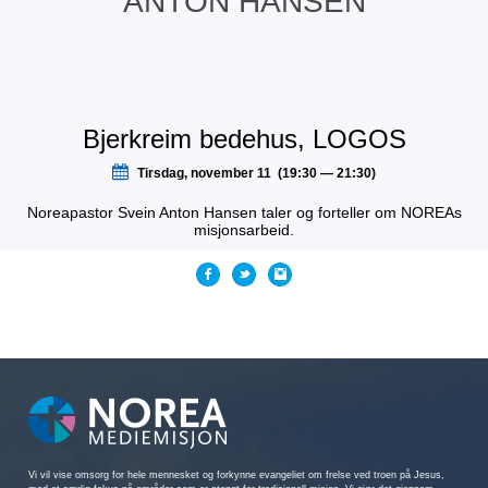
ANTON HANSEN
Bjerkreim bedehus, LOGOS
Tirsdag, november 11 (19:30 — 21:30)
Noreapastor Svein Anton Hansen taler og forteller om NOREAs
misjonsarbeid.
Vi vil vise omsorg for hele mennesket og forkynne evangeliet om frelse ved troen på Jesus,