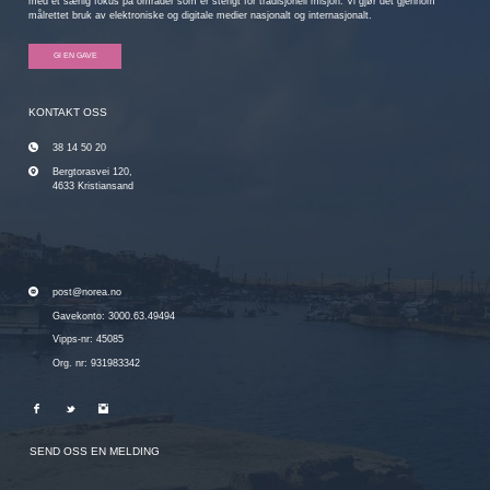
med et særlig fokus på områder som er stengt for tradisjonell misjon. Vi gjør det gjennom
målrettet bruk av elektroniske og digitale medier nasjonalt og internasjonalt.
GI EN GAVE
KONTAKT OSS
38 14 50 20
Bergtorasvei 120,
4633 Kristiansand
post@norea.no
Gavekonto: 3000.63.49494
Vipps-nr: 45085
Org. nr: 931983342
SEND OSS EN MELDING