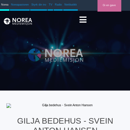
Norea
Noreapastoren
Styrk din tro
TV
Radio
Nettbutikk
Gi en gave
GILJA BEDEHUS - SVEIN