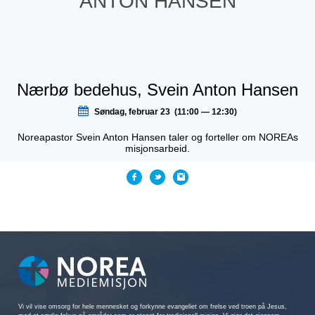
ANTON HANSEN
Nærbø bedehus, Svein Anton Hansen
Søndag, februar 23 (11:00 — 12:30)
Noreapastor Svein Anton Hansen taler og forteller om NOREAs
misjonsarbeid.
Vi vil vise omsorg for hele mennesket og forkynne evangeliet om frelse ved troen på Jesus,