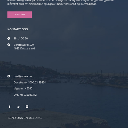
med et særlig fokus på områder som er stengt for tradisjonell misjon. Vi gjør det gjennom
målrettet bruk av elektroniske og digitale medier nasjonalt og internasjonalt.
GI EN GAVE
KONTAKT OSS
38 14 50 20
Bergtorasvei 120,
4633 Kristiansand
post@norea.no
Gavekonto: 3000.63.49494
Vipps-nr: 45085
Org. nr: 931983342
SEND OSS EN MELDING