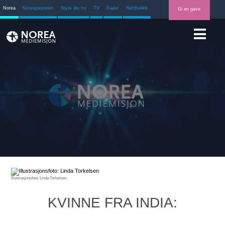
Norea
Noreapastoren
Styrk din tro
TV
Radio
Nettbutikk
Gi en gave
Illustrasjonsfoto: Linda Torkelsen
KVINNE FRA INDIA: