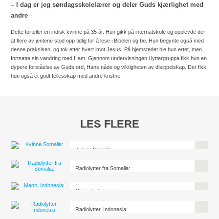
– I dag er jeg søndagsskolelærer og deler Guds kjærlighet med
andre
Dette forteller en indisk kvinne på 35 år. Hun gikk på internatskole og opplevde der
at flere av
jentene stod opp tidlig for å lese i Bibelen og be. Hun begynte også med
denne praksisen, og tok etter hvert imot Jesus. På hjemstedet ble hun ertet, men
fortsatte sin vandring med Ham. Gjennom undervisningen i lyttergruppa fikk hun en
dypere forståelse av Guds ord, Hans nåde og viktigheten av disippelskap. Der fikk
hun også et godt fellesskap med andre kristne.
LES FLERE
Kvinne Somalia:
Radiolytter fra Somalia:
Mann, Indonesia:
Radiolytter, Indonesia: