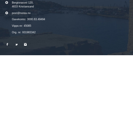
Bergtorasvei 120,
4633 Kristiansand
post@norea.no
Gavekonto: 3000.63.49494
Vipps-nr: 45085
Org. nr: 931983342