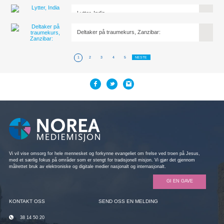
Lytter, India
Deltaker på traumekurs, Zanzibar:
1
2
3
4
5
NESTE
Vi vil vise omsorg for hele mennesket og forkynne evangeliet om frelse ved troen på Jesus,
med et særlig fokus på områder som er stengt for tradisjonell misjon. Vi gjør det gjennom
målrettet bruk av elektroniske og digitale medier nasjonalt og internasjonalt.
GI EN GAVE
KONTAKT OSS
SEND OSS EN MELDING
38 14 50 20