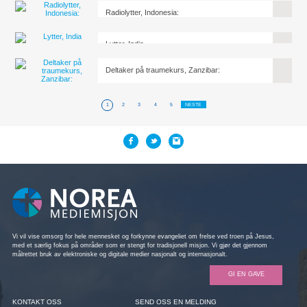
Radiolytter, Indonesia:
Lytter, India
Deltaker på traumekurs, Zanzibar:
1
2
3
4
5
NESTE
Vi vil vise omsorg for hele mennesket og forkynne evangeliet om frelse ved troen på Jesus,
med et særlig fokus på områder som er stengt for tradisjonell misjon. Vi gjør det gjennom
målrettet bruk av elektroniske og digitale medier nasjonalt og internasjonalt.
GI EN GAVE
KONTAKT OSS
SEND OSS EN MELDING