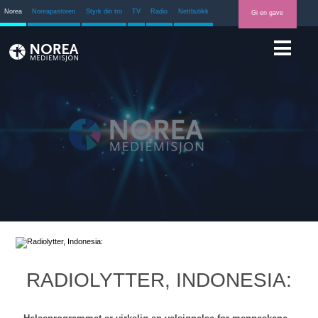
Norea
Noreapastoren
Styrk din tro
TV
Radio
Nettbutikk
Gi en gave
RADIOLYTTER, INDONESIA: