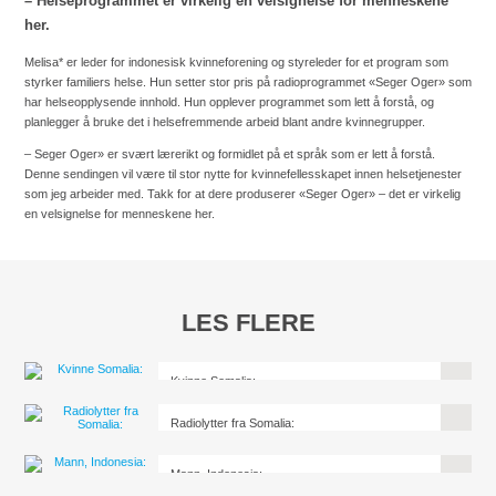
– Helseprogrammet er virkelig en velsignelse for menneskene
her.
Melisa* er leder for indonesisk kvinneforening og styreleder for et program som
styrker familiers helse. Hun setter stor pris på radioprogrammet «Seger Oger» som
har helseopplysende innhold. Hun opplever programmet som lett å forstå, og
planlegger å bruke det i helsefremmende arbeid blant andre kvinnegrupper.
– Seger Oger» er svært lærerikt og formidlet på et språk som er lett å forstå.
Denne sendingen vil være til stor nytte for kvinnefellesskapet innen helsetjenester
som jeg arbeider med. Takk for at dere produserer «Seger Oger» – det er virkelig
en velsignelse for menneskene her.
LES FLERE
Kvinne Somalia:
Radiolytter fra Somalia:
Mann, Indonesia: