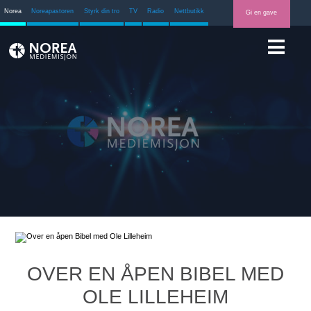
Norea
Noreapastoren
Styrk din tro
TV
Radio
Nettbutikk
Gi en gave
OVER EN ÅPEN BIBEL MED
OLE LILLEHEIM