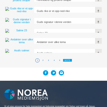
Guds rike er et opp-ned-rike
Guds signatur i denne verden
Salme 23
Andakter over ulike tema
Asafs salmer
1
2
3
4
5
NESTE
Vi vil vise omsorg for hele mennesket og forkynne evangeliet om frelse ved troen på Jesus,