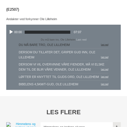
(E2507)
Andakter ved forkynner Ole Lilleheim
00:00
07:07
Du må bare tro, Ole Lilleheim
Last ned
DU MÅ BARE TRO, OLE LILLEHEIM
last ned
DERSOM DU TILLATER DET, GRIPER GUD INN, OLE
LILLEHEIM
last ned
DERSOM VI VIL OVERVINNE VÅRE FIENDER, MÅ VI ELSKE
DEM TIL DE BLIR VÅRE VENNER, OLE LILLEHEIM
last ned
LØFTER ER KNYTTET TIL GUDS ORD, OLE LILLEHEIM
last ned
BIBELENS 4,5KM/T-GUD, OLE LILLEHEIM
last ned
LES FLERE
Himmelens og jordens skaper