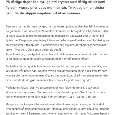
På dårlige dager kan syrlige ord krydret med dårlig skjult ironi
fly som kvasse piler ut av munnen vår. Tenk deg om en ekstra
gang før du slipper negative ord ut av munnen.
Den som har tatt fly noen ganger, har garantert opplevd at flyet har blitt forsinket ut
fra gaten det står parkert på. Som oftest kommer en beskjed over høyttaleren i flyet
at dette skyldes tekniske problemer, de mangler en passasjer eller at lasten må
flyttes om. En gang opplevde jeg å høre en heller original beskjed med forklaring fra
en tydelig irritert flykaptein: - Forsinkelsen i dag skyldes at rengjøringspersonalet
ankom flyet sent. Og, sent arbeidet de også!
Ai, ai, tenkte jeg – mulig du kaptein har rett i det du sier, men du må da ikke dumme
ut og snakke stygt om andre arbeidsgrupper høyt på denne måten!
Ja, både irriterte og sinte kan enhver av oss bli når noe går oss imot, samtidig som
vi ikke har vår beste dag. Da kan syrlige ord krydret med dårlig skjult ironi fly som
kvasse piler ut av munnen min. Og, jeg har ingen kontroll på hvor pilene treffer eller
hvor stor skade de gjør på andres følelsesliv eller gode navn og rykte.
Forfatteren Jakob i det nye testamentet gir oss følgende treffsikre advarsel:
«Enhver skal være rask til å høre, men sen til å tale og sen til å bli sint. For sinne
hos et menneske fører ikke til det som er rett for Gud.»
(
Jakob 1,19-20
)
Mange av oss trenger å bli minnet på at vi har to ører og én munn, for at vi skal
lytte dobbelt så mye som vi snakker. Noen av oss trenger ekstra ofte å be følgende
setning formulert i Salmenes bok: «Herre, sett vakt for min munn! Vokt mine leppers