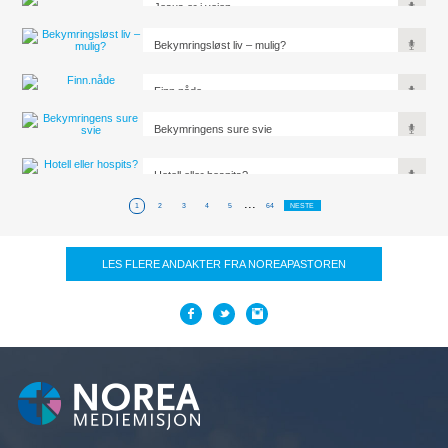
Jesus er i veien
Bekymringsløst liv – mulig?
Finn.nåde
Bekymringens sure svie
Hotell eller hospits?
...
1
2
3
4
5
64
NESTE
LES FLERE ANDAKTER FRA NOREAPASTOREN