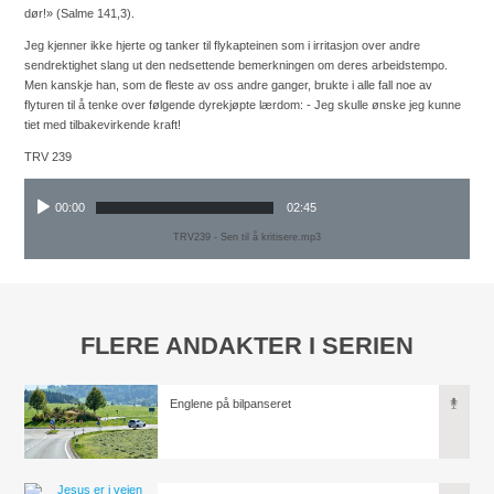
dør!» (Salme 141,3).
Jeg kjenner ikke hjerte og tanker til flykapteinen som i irritasjon over andre
sendrektighet slang ut den nedsettende bemerkningen om deres arbeidstempo.
Men kanskje han, som de fleste av oss andre ganger, brukte i alle fall noe av
flyturen til å tenke over følgende dyrekjøpte lærdom: - Jeg skulle ønske jeg kunne
tiet med tilbakevirkende kraft!
TRV 239
00:00
02:45
TRV239 - Sen til å kritisere.mp3
FLERE ANDAKTER I SERIEN
Englene på bilpanseret