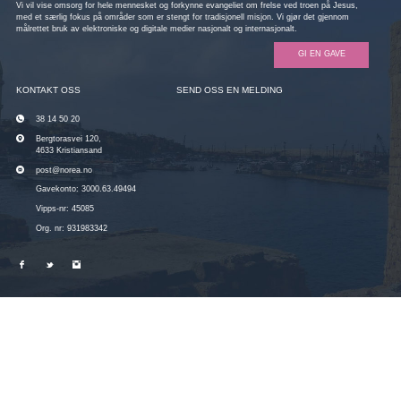
Vi vil vise omsorg for hele mennesket og forkynne evangeliet om frelse ved troen på Jesus,
med et særlig fokus på områder som er stengt for tradisjonell misjon. Vi gjør det gjennom
målrettet bruk av elektroniske og digitale medier nasjonalt og internasjonalt.
GI EN GAVE
KONTAKT OSS
SEND OSS EN MELDING
38 14 50 20
Bergtorasvei 120,
4633 Kristiansand
post@norea.no
Gavekonto: 3000.63.49494
Vipps-nr: 45085
Org. nr: 931983342