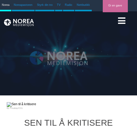
Norea
Noreapastoren
Styrk din tro
TV
Radio
Nettbutikk
Gi en gave
Pixabay/CCL
SEN TIL Å KRITISERE