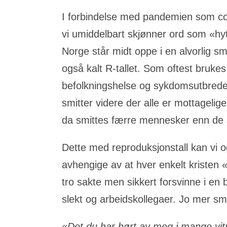
I forbindelse med pandemien som cor
vi umiddelbart skjønner ord som «hytt
Norge står midt oppe i en alvorlig sm
også kalt R-tallet. Som oftest bruke
befolkningshelse og sykdomsutbredels
smitter videre der alle er mottageli
da smittes færre mennesker enn de som
Dette med reproduksjonstall kan vi o
avhengige av at hver enkelt kristen «
tro sakte men sikkert forsvinne i en b
slekt og arbeidskollegaer. Jo mer smi
«Det du har hørt av meg i mange vitn