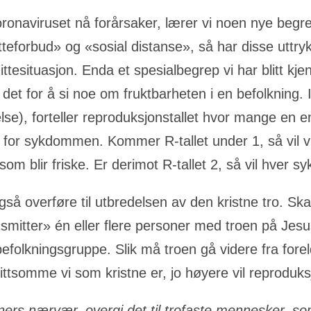
onaviruset nå forårsaker, lærer vi noen nye begr
eforbud» og «sosial distanse», så har disse uttrykk
ittesituasjon. Enda et spesialbegrep vi har blitt kj
s det for å si noe om fruktbarheten i en befolkning
e), forteller reproduksjonstallet hvor mange en en
ge for sykdommen. Kommer R-tallet under 1, så vil v
 blir friske. Er derimot R-tallet 2, så vil hver sy
gså overføre til utbredelsen av den kristne tro. Sk
smitter» én eller flere personer med troen på Jesus.
efolkningsgruppe. Slik må troen gå videre fra foreldr
ttsomme vi som kristne er, jo høyere vil reproduksjo
ers nærvær, overgi det til trofaste mennesker, som