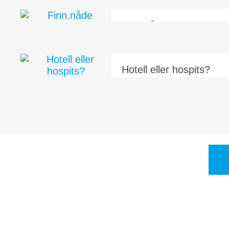
Jesus kom for å sette skille. Det minste 
bokstav og en preposisjon.
Finn.nåde
Finner du Jesus, så kan du være trygg
med på lasset. Let, så skal du finne. S
personlig relasjon...
Hotell eller hospits?
Enhver menighet må gjøre opp med seg
et hotell for de perfekte eller et hospits