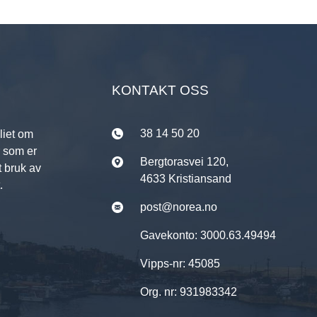
KONTAKT OSS
38 14 50 20
liet om
r som er
Bergtorasvei 120,
t bruk av
4633 Kristiansand
.
post@norea.no
Gavekonto: 3000.63.49494
Vipps-nr: 45085
Org. nr: 931983342