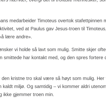
ans medarbeider Timoteus overtok stafettpinnen me
ivitet, ved at Paulus gav Jesus-troen til Timoteus,
 «å lære andre».
sker vi holde så lavt som mulig. Smitte skjer ofte 
 smittede har kontakt med, og den spres fortere de
r den kristne tro skal være så høyt som mulig. Her v
n kaldt miljø. Og samtidig – vi kommer aldri utenom
og ikke gjemmer troen min.