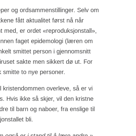
eper og ordsammenstillinger. Selv om
ene fått aktualitet først nå når
ent med, er ordet «reproduksjonstall»,
. Innen faget epidemologi (læren om
kelt smittet person i gjennomsnitt
iruset sakte men sikkert dø ut. For
k smitte to nye personer.
al kristendommen overleve, så er vi
 Hvis ikke så skjer, vil den kristne
e til barn og naboer, fra enslige til
nstallet bli.
 også er i stand til å lære andre.»