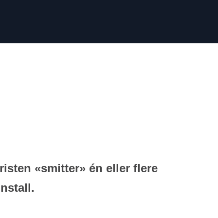
sten «smitter» én eller flere
nstall.