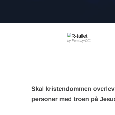
Pixabay/CCL
Skal kristendommen overleve, 
personer med troen på Jesus.