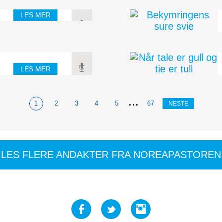
skillet du finner er en
LES MER
 på at Guds nåde følger
øk å opprette en
LES MER
 selv om det vil være
 for de syke.
...
1
2
3
4
5
67
NESTE
LES FLERE ANDAKTER FRA NOREAPASTOREN