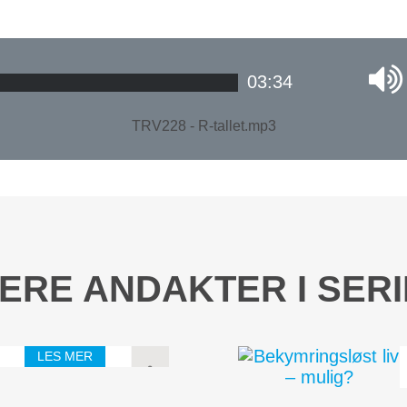
03:34
TRV228 - R-tallet.mp3
ERE ANDAKTER I SER
LES MER