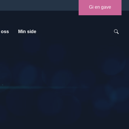
Gi en gave
 oss
Min side