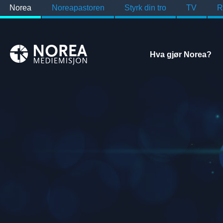
Norea
Noreapastoren
Styrk din tro
TV
R
Hva gjør Norea?