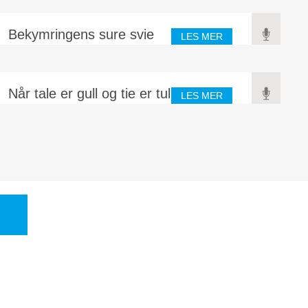
Et bekymringsløst liv kan virke som en utopi, en drøm. Er et
bekymringsløst liv mulig? Det både kan og bør være mulig å
slutte å bekymre...
Bekymringens sure svie
LES MER
Fire reaksjoner og tilstander som alle begynner med
bokstaven «s», er alle dårlige konsekvenser av et liv fylt med
bekymringer.
Når tale er gull og tie er tull
LES MER
Noen ganger trenger jeg be Gud om tilgivelse for dumme ord
jeg sa. Andre ganger trenger jeg mer frimodighet til å tale, slik
at mine ord kan ha en...