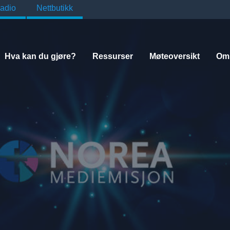
adio
Nettbutikk
Hva kan du gjøre?
Ressurser
Møteoversikt
Om