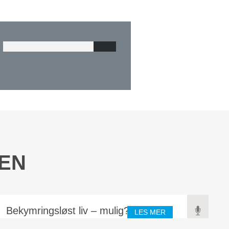
IEN
Bekymringsløst liv – mulig?
LES MER