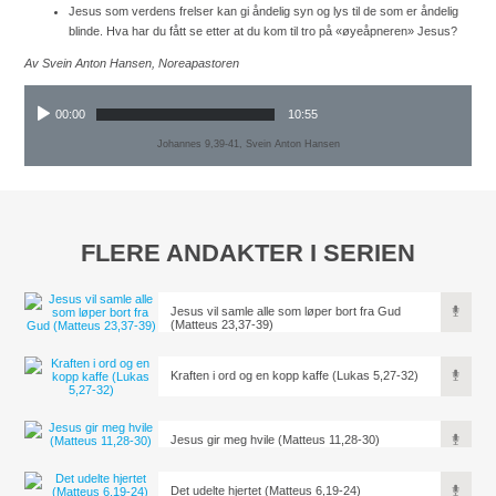
Jesus som verdens frelser kan gi åndelig syn og lys til de som er åndelig
blinde. Hva har du fått se etter at du kom til tro på «øyeåpneren» Jesus?
Av Svein Anton Hansen, Noreapastoren
00:00
10:55
Johannes 9,39-41, Svein Anton Hansen
FLERE ANDAKTER I SERIEN
Jesus vil samle alle som løper bort fra Gud
(Matteus 23,37-39)
Kraften i ord og en kopp kaffe (Lukas 5,27-32)
Jesus gir meg hvile (Matteus 11,28-30)
Det udelte hjertet (Matteus 6,19-24)