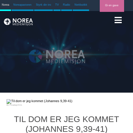
Norea
Noreapastoren
Styrk din tro
TV
Radio
Nettbutikk
Gi en gave
Pixabay/CCL
TIL DOM ER JEG KOMMET
(JOHANNES 9,39-41)