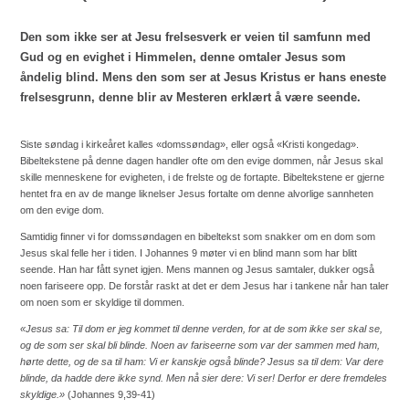
Den som ikke ser at Jesu frelsesverk er veien til samfunn med
Gud og en evighet i Himmelen, denne omtaler Jesus som
åndelig blind. Mens den som ser at Jesus Kristus er hans eneste
frelsesgrunn, denne blir av Mesteren erklært å være seende.
Siste søndag i kirkeåret kalles «domssøndag», eller også «Kristi kongedag».
Bibeltekstene på denne dagen handler ofte om den evige dommen, når Jesus skal
skille menneskene for evigheten, i de frelste og de fortapte. Bibeltekstene er gjerne
hentet fra en av de mange liknelser Jesus fortalte om denne alvorlige sannheten
om den evige dom.
Samtidig finner vi for domssøndagen en bibeltekst som snakker om en dom som
Jesus skal felle her i tiden. I Johannes 9 møter vi en blind mann som har blitt
seende. Han har fått synet igjen. Mens mannen og Jesus samtaler, dukker også
noen fariseere opp. De forstår raskt at det er dem Jesus har i tankene når han taler
om noen som er skyldige til dommen.
«Jesus sa: Til dom er jeg kommet til denne verden, for at de som ikke ser skal se,
og de som ser skal bli blinde. Noen av fariseerne som var der sammen med ham,
hørte dette, og de sa til ham: Vi er kanskje også blinde? Jesus sa til dem: Var dere
blinde, da hadde dere ikke synd. Men nå sier dere: Vi ser! Derfor er dere fremdeles
skyldige.»
(Johannes 9,39-41)