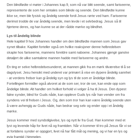
Den blindfødte vi møter i Johannes kap.9, som nå var blitt seende, samt fariseerne,
representerte de som her omtales som blinde og seende. Den blindfødte kunne
ikke se, men ble fysisk og åndelig seende fordi Jesus rørte ved ham. Fariseerne
derimot trodde de var åndelig seende, men levde i et selvbedrag. Jesus så til
hjertene deres, og han kunne se at der rådde mørke og blindhet.
Lys til åndelig blinde
Hele kapittel 9 hos Johannes handler om den blindfødte mannen som Jesus gav
synet tilbake. Kapitlet forteller også om hvilke reaksjoner denne helbredelsen
skapte hos fariseerne, mannens foreldre samt naboene. Johannes gjengir ganske
detaljert de ulike samtalene mannen hadde med fariseerne og andre.
En ting er selve helbredelsesunderet, at mannen gikk fra en mørk tilværelse til å se
dagslyset. Jesu hensikt med underet var primært å vise en dypere åndelig sannhet
- at verdens frelser kan gi åndelig syn og lys til de som er åndelige blinde.
Fortellingen formidler også alvoret at de som ser, tror de ser, kan ende opp som
åndelige blinde. Alt handler om hvilket forhold vi velger å ha til Jesus. Den dypest
falne synder, blind for Guds nåde, kan oppleve Guds lys når han vender om fra
syndens vei til frelsen i Jesus. Og, den som tror han kan være åndelig seende uten
å være avhengig av Guds nåde, han bedrar seg selv og ender opp i et åndelig
mørke.
Jesus kommer med syndstilgivelse, lys og nytt liv fra Gud. Han kommer med et
lyst og levende håp for livet nå og framtiden. Når vi kommer til tro på Jesus får vi se
at fortidens synder er oppgjort, livet nå har fått mål og mening, og vi har en lys og
evig framtid i himmelen.