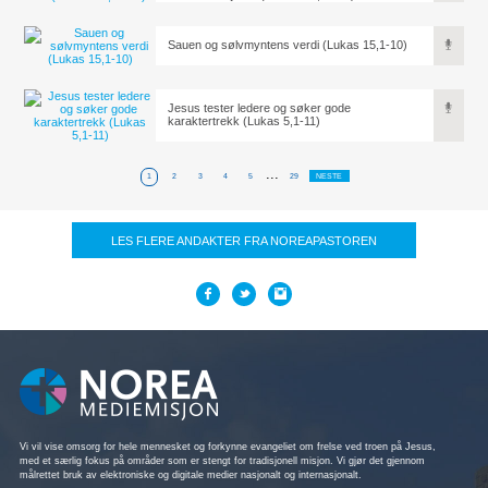
Sauen og sølvmyntens verdi (Lukas 15,1-10)
Jesus tester ledere og søker gode
karaktertrekk (Lukas 5,1-11)
...
1
2
3
4
5
29
NESTE
LES FLERE ANDAKTER FRA NOREAPASTOREN
Vi vil vise omsorg for hele mennesket og forkynne evangeliet om frelse ved troen på Jesus,
med et særlig fokus på områder som er stengt for tradisjonell misjon. Vi gjør det gjennom
målrettet bruk av elektroniske og digitale medier nasjonalt og internasjonalt.