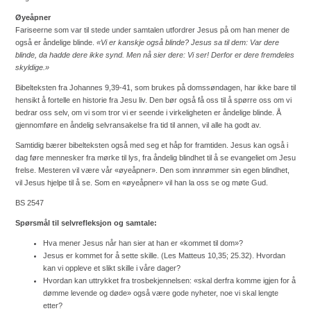
Øyeåpner
Fariseerne som var til stede under samtalen utfordrer Jesus på om han mener de
også er åndelige blinde.
«Vi er kanskje også blinde? Jesus sa til dem: Var dere
blinde, da hadde dere ikke synd. Men nå sier dere: Vi ser! Derfor er dere fremdeles
skyldige.»
Bibelteksten fra Johannes 9,39-41, som brukes på domssøndagen, har ikke bare til
hensikt å fortelle en historie fra Jesu liv. Den bør også få oss til å spørre oss om vi
bedrar oss selv, om vi som tror vi er seende i virkeligheten er åndelige blinde. Å
gjennomføre en åndelig selvransakelse fra tid til annen, vil alle ha godt av.
Samtidig bærer bibelteksten også med seg et håp for framtiden. Jesus kan også i
dag føre mennesker fra mørke til lys, fra åndelig blindhet til å se evangeliet om Jesu
frelse. Mesteren vil være vår «øyeåpner». Den som innrømmer sin egen blindhet,
vil Jesus hjelpe til å se. Som en «øyeåpner» vil han la oss se og møte Gud.
BS 2547
Spørsmål til selvrefleksjon og samtale:
Hva mener Jesus når han sier at han er «kommet til dom»?
Jesus er kommet for å sette skille. (Les Matteus 10,35; 25.32). Hvordan
kan vi oppleve et slikt skille i våre dager?
Hvordan kan uttrykket fra trosbekjennelsen: «skal derfra komme igjen for å
dømme levende og døde» også være gode nyheter, noe vi skal lengte
etter?