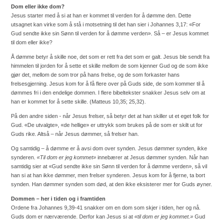
Dom eller ikke dom?
Jesus starter med å si at han er kommet til verden for å dømme den. Dette
utsagnet kan virke som å stå i motsetning til det han sier i Johannes 3,17: «For
Gud sendte ikke sin Sønn til verden for å dømme verden». Så – er Jesus kommet
til dom eller ikke?
Å dømme betyr å skille noe, det som er rett fra det som er galt. Jesus ble sendt fra
himmelen til jorden for å sette et skille mellom de som kjenner Gud og de som ikke
gjør det, mellom de som tror på hans frelse, og de som forkaster hans
frelsesgjerning. Jesus kom for å få flere over på Guds side, de som kommer til å
dømmes fri i den endelige dommen. I flere bibeltekster snakker Jesus selv om at
han er kommet for å sette skille. (Matteus 10,35; 25,32).
På den andre siden - når Jesus frelser, så betyr det at han skiller ut et eget folk for
Gud. «De utvalgte», «de hellige» er uttrykk som brukes på de som er skilt ut for
Guds rike. Altså – når Jesus dømmer, så frelser han.
Og samtidig – å dømme er å avsi dom over synden. Jesus dømmer synden, ikke
synderen.
«Til dom er jeg kommet»
innebærer at Jesus dømmer synden. Når han
samtidig sier at «Gud sendte ikke sin Sønn til verden for å dømme verden», så vil
han si at han ikke dømmer, men frelser synderen. Jesus kom for å fjerne, ta bort
synden. Han dømmer synden som død, at den ikke eksisterer mer for Guds øyner.
Dommen – her i tiden og i framtiden
Ordene fra Johannes 9,39-41 snakker om en dom som skjer i tiden, her og nå.
Guds dom er nærværende. Derfor kan Jesus si at
«til dom er jeg kommet.»
Gud