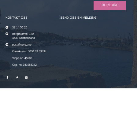
GI EN GAVE
KONTAKT OSS
SEND OSS EN MELDING
38 14 50 20
Bergtorasvei 120,
4633 Kristiansand
post@norea.no
Gavekonto: 3000.63.49494
Vipps-nr: 45085
Org. nr: 931983342