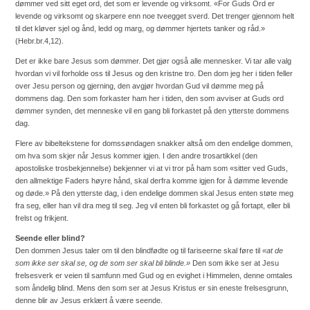
dømmer ved sitt eget ord, det som er levende og virksomt. «For Guds Ord er
levende og virksomt og skarpere enn noe tveegget sverd. Det trenger gjennom helt
til det kløver sjel og ånd, ledd og marg, og dømmer hjertets tanker og råd.»
(Hebr.br.4,12).
Det er ikke bare Jesus som dømmer. Det gjør også alle mennesker. Vi tar alle valg
hvordan vi vil forholde oss til Jesus og den kristne tro. Den dom jeg her i tiden feller
over Jesu person og gjerning, den avgjør hvordan Gud vil dømme meg på
dommens dag. Den som forkaster ham her i tiden, den som avviser at Guds ord
dømmer synden, det menneske vil en gang bli forkastet på den ytterste dommens
dag.
Flere av bibeltekstene for domssøndagen snakker altså om den endelige dommen,
om hva som skjer når Jesus kommer igjen. I den andre trosartikkel (den
apostoliske trosbekjennelse) bekjenner vi at vi tror på ham som «sitter ved Guds,
den allmektige Faders høyre hånd, skal derfra komme igjen for å dømme levende
og døde.» På den ytterste dag, i den endelige dommen skal Jesus enten støte meg
fra seg, eller han vil dra meg til seg. Jeg vil enten bli forkastet og gå fortapt, eller bli
frelst og frikjent.
Seende eller blind?
Den dommen Jesus taler om til den blindfødte og til fariseerne skal føre til
«at de
som ikke ser skal se, og de som ser skal bli blinde.»
Den som ikke ser at Jesu
frelsesverk er veien til samfunn med Gud og en evighet i Himmelen, denne omtales
som åndelig blind. Mens den som ser at Jesus Kristus er sin eneste frelsesgrunn,
denne blir av Jesus erklært å være seende.