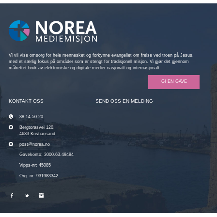
Vi vil vise omsorg for hele mennesket og forkynne evangeliet om frelse ved troen på Jesus,
med et særlig fokus på områder som er stengt for tradisjonell misjon. Vi gjør det gjennom
målrettet bruk av elektroniske og digitale medier nasjonalt og internasjonalt.
GI EN GAVE
KONTAKT OSS
SEND OSS EN MELDING
38 14 50 20
Bergtorasvei 120,
4633 Kristiansand
post@norea.no
Gavekonto: 3000.63.49494
Vipps-nr: 45085
Org. nr: 931983342