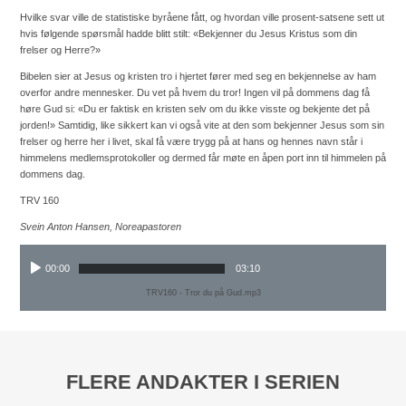
Hvilke svar ville de statistiske byråene fått, og hvordan ville prosent-satsene sett ut
hvis følgende spørsmål hadde blitt stilt: «Bekjenner du Jesus Kristus som din
frelser og Herre?»
Bibelen sier at Jesus og kristen tro i hjertet fører med seg en bekjennelse av ham
overfor andre mennesker. Du vet på hvem du tror! Ingen vil på dommens dag få
høre Gud si: «Du er faktisk en kristen selv om du ikke visste og bekjente det på
jorden!» Samtidig, like sikkert kan vi også vite at den som bekjenner Jesus som sin
frelser og herre her i livet, skal få være trygg på at hans og hennes navn står i
himmelens medlemsprotokoller og dermed får møte en åpen port inn til himmelen på
dommens dag.
TRV 160
Svein Anton Hansen, Noreapastoren
00:00
03:10
TRV160 - Tror du på Gud.mp3
FLERE ANDAKTER I SERIEN