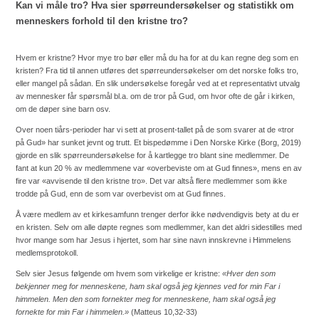
Kan vi måle tro? Hva sier spørreundersøkelser og statistikk om
menneskers forhold til den kristne tro?
Hvem er kristne? Hvor mye tro bør eller må du ha for at du kan regne deg som en
kristen? Fra tid til annen utføres det spørreundersøkelser om det norske folks tro,
eller mangel på sådan. En slik undersøkelse foregår ved at et representativt utvalg
av mennesker får spørsmål bl.a. om de tror på Gud, om hvor ofte de går i kirken,
om de døper sine barn osv.
Over noen tiårs-perioder har vi sett at prosent-tallet på de som svarer at de «tror
på Gud» har sunket jevnt og trutt. Et bispedømme i Den Norske Kirke (Borg, 2019)
gjorde en slik spørreundersøkelse for å kartlegge tro blant sine medlemmer. De
fant at kun 20 % av medlemmene var «overbeviste om at Gud finnes», mens en av
fire var «avvisende til den kristne tro». Det var altså flere medlemmer som ikke
trodde på Gud, enn de som var overbevist om at Gud finnes.
Å være medlem av et kirkesamfunn trenger derfor ikke nødvendigvis bety at du er
en kristen. Selv om alle døpte regnes som medlemmer, kan det aldri sidestilles med
hvor mange som har Jesus i hjertet, som har sine navn innskrevne i Himmelens
medlemsprotokoll.
Selv sier Jesus følgende om hvem som virkelige er kristne:
«Hver den som
bekjenner meg for menneskene, ham skal også jeg kjennes ved for min Far i
himmelen. Men den som fornekter meg for menneskene, ham skal også jeg
fornekte for min Far i himmelen.»
(
Matteus 10,32-33
)