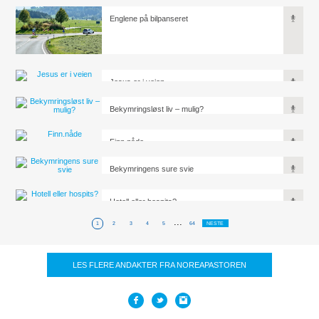
Englene på bilpanseret
Jesus er i veien
Bekymringsløst liv – mulig?
Finn.nåde
Bekymringens sure svie
Hotell eller hospits?
...
1
2
3
4
5
64
NESTE
LES FLERE ANDAKTER FRA NOREAPASTOREN