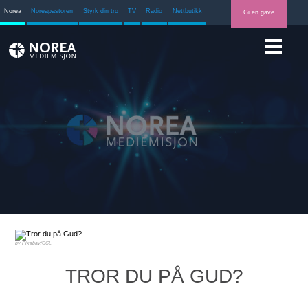
Norea
Noreapastoren
Styrk din tro
TV
Radio
Nettbutikk
Gi en gave
Pixabay/CCL
TROR DU PÅ GUD?