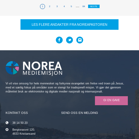
...
1
2
3
4
5
84
NESTE
LES FLERE ANDAKTER FRA NOREAPASTOREN
Vi vil vise omsorg for hele mennesket og forkynne evangeliet om frelse ved troen på Jesus,
med et særlig fokus på områder som er stengt for tradisjonell misjon. Vi gjør det gjennom
målrettet bruk av elektroniske og digitale medier nasjonalt og internasjonalt.
GI EN GAVE
KONTAKT OSS
SEND OSS EN MELDING
38 14 50 20
Bergtorasvei 120,
4633 Kristiansand