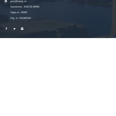
post@norea.no
Gavekonto: 3000.63.49494
Vipps-nr: 45085
Org. nr: 931983342