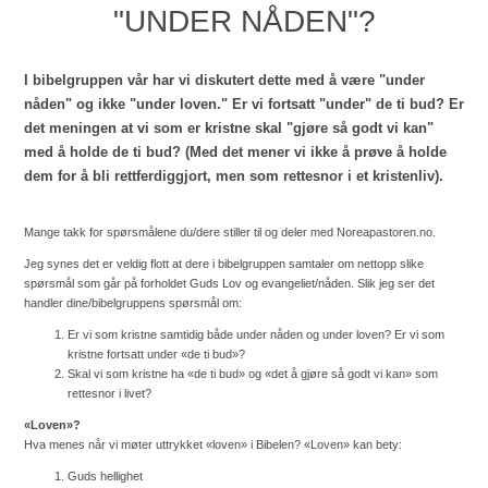
"UNDER NÅDEN"?
I bibelgruppen vår har vi diskutert dette med å være "under
nåden" og ikke "under loven." Er vi fortsatt "under" de ti bud? Er
det meningen at vi som er kristne skal "gjøre så godt vi kan"
med å holde de ti bud? (Med det mener vi ikke å prøve å holde
dem for å bli rettferdiggjort, men som rettesnor i et kristenliv).
Mange takk for spørsmålene du/dere stiller til og deler med Noreapastoren.no.
Jeg synes det er veldig flott at dere i bibelgruppen samtaler om nettopp slike
spørsmål som går på forholdet Guds Lov og evangeliet/nåden. Slik jeg ser det
handler dine/bibelgruppens spørsmål om:
Er vi som kristne samtidig både under nåden og under loven? Er vi som
kristne fortsatt under «de ti bud»?
Skal vi som kristne ha «de ti bud» og «det å gjøre så godt vi kan» som
rettesnor i livet?
«Loven»?
Hva menes når vi møter uttrykket «loven» i Bibelen? «Loven» kan bety:
Guds hellighet