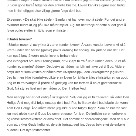
3. Som gode bud å følge for den enkelte kristne. Loven kan ikke gjøre meg hellig,
men i min helliggjørelse vil jeg gjerne følge de ti bud.
Eksempel: «De skal ikke stjele.» Samfunnet har lover mot å stjele. For det andre
avslører budet at jeg på ulike måter stjeler. Og, for det tredje er dette budet godt å
følge og leve etter i mitt liv som en kristen.
«Under loven»?
I Bibelen møter vi uttrykket å være «under loven». Å være «under Loven» vil si å
være under den første (gamle) pakts ordning for soning, slik jødene var det. Det
kan også bety å være under lovens forbannelse.
Ved evangeliet om Jesu soningsdød, er vi kjøpt fri fra å leve under loven. Vi er nå
«under evangeliet/nåden». Det betyr at nåden har blitt min nye vei til Gud. Videre
betyr det at som kristen er nåden mitt «livsprinsipp», den virkeligheten jeg lever i.
Jeg lar meg ikke i dagliglivet diktere av loven for å klare å leve kristelig rett og godt.
Jeg er fri fra tvangen å prøve så godt jeg kan for fortsatt å ha et godt forhold til
Gud. Nå styres livet mitt av nåden og Den Hellige Ånd.
Men nettopp her er det viktig å si følgende: Selv om jeg er fri fra loven, så leder Den
Hellige Ånd meg til å følge nettopp de ti bud. For, hvilke av de ti bud skulle det være
som Den Hellige Ånd måtte mene jeg ikke burde følge? Ingen. Som en kristen sier
jeg med glede «ja» til Guds lov som rettesnor for livet. De jødiske seremonilovene
og renselsesforskriftene er avskaffet. Det samme er offerordningene. Men de ti bud
som uttrykker Guds hellighet, de står fortsatt ved lag. Jesus bekreftet de enkelte
budene i Det nye testamentet.