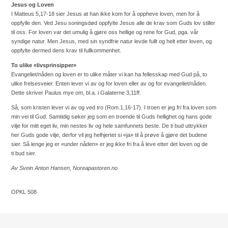
Jesus og Loven
I Matteus 5,17-18 sier Jesus at han ikke kom for å oppheve loven, men for å
oppfylle den. Ved Jesu soningsdød oppfylte Jesus alle de krav som Guds lov stiller
til oss. For loven var det umulig å gjøre oss hellige og rene for Gud, pga. vår
syndige natur. Men Jesus, med sin syndfrie natur levde fullt og helt etter loven, og
oppfylte dermed dens krav til fullkommenhet.
To ulike «livsprinsipper»
Evangeliet/nåden og loven er to ulike måter vi kan ha fellesskap med Gud på, to
ulike frelsesveier. Enten lever vi av og for loven eller av og for evangeliet/nåden.
Dette skriver Paulus mye om, bl.a. i Galaterne 3,11ff.
Så, som kristen lever vi av og ved tro (Rom.1,16-17). I troen er jeg fri fra loven som
min vei til Gud. Samtidig søker jeg som en troende til Guds hellighet og hans gode
vilje for mitt eget liv, min nestes liv og hele samfunnets beste. De ti bud uttrykker
her Guds gode vilje, derfor vil jeg helhjertet si «ja» til å prøve å gjøre det budene
sier. Så lenge jeg er «under nåden» er jeg ikke fri fra å leve etter det loven og de
ti bud sier.
Av Svein Anton Hansen, Noreapastoren.no
OPKL 508