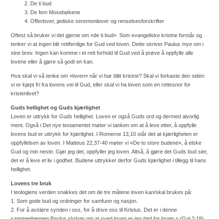
De ti bud
De fem Mosebøkene
Offerlover, jødiske seremonilover og renselsesforskrifter
Oftest så bruker vi det gjerne om «de ti bud». Som evangeliske kristne forstår og
tenker vi at ingen blir rettferdige for Gud ved loven. Dette skriver Paulus mye om i
sine brev. Ingen kan komme i et rett forhold til Gud ved å prøve å oppfylle alle
lovene eller å gjøre så godt en kan.
Hva skal vi så tenke om «loven» når vi har blitt kristne? Skal vi forkaste den siden
vi er kjøpt fri fra lovens vei til Gud, eller skal vi ha loven som en rettesnor for
kristenlivet?
Guds hellighet og Guds kjærlighet
Loven er uttrykk for Guds hellighet. Loven er også Guds ord og dermed alvorlig
ment. Også i Det nye testamentet møter vi tanken om at å leve etter, å oppfylle
lovens bud er uttrykk for kjærlighet. I Romerne 13,10 står det at kjærligheten er
oppfyllelsen av loven. I Matteus 22,37-40 møter vi «De to store budene», å elske
Gud og min neste. Gjør jeg det, oppfyller jeg loven. Altså, å gjøre det Guds bud sier,
det er å leve et liv i godhet. Budene uttrykker derfor Guds
kjærlighet i tillegg til hans
hellighet.
Lovens tre bruk
I teologiens verden snakkes det om de tre måtene loven kan/skal brukes på:
1. Som gode bud og ordninger for samfunn og nasjon.
2. For å avsløre synden i oss, for å drive oss til Kristus. Det er i denne
sammenhengen Paulus skriver om at «ved loven er jeg død for loven.» (Gal.2,19)