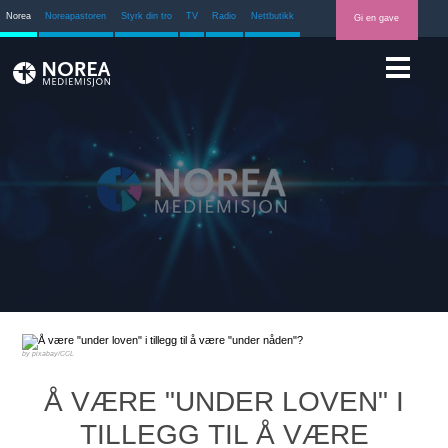
Norea
Noreapastoren
Styrk din tro
TV
Radio
Nettbutikk
Gi en gave
pixabay/CCL
Å VÆRE "UNDER LOVEN" I
TILLEGG TIL Å VÆRE