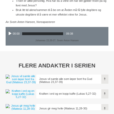
Troen er alltid personlig. Hva har du å vitne om når det gjelder troen på og
livet med Jesus?
Bruk litt tid alene/sammen til å be om at Ånden må få fylle deg/dere og
utruste deg/dere til å være et mer effektivt vitne for Jesus.
Av Svein Anton Hansen, Noreapastoren
00:00
09:38
Johannes 15,26-27, Svein Anton Hansen
FLERE ANDAKTER I SERIEN
Jesus vil samle alle som løper bort fra Gud
(Matteus 23,37-39)
Kraften i ord og en kopp kaffe (Lukas 5,27-32)
Jesus gir meg hvile (Matteus 11,28-30)