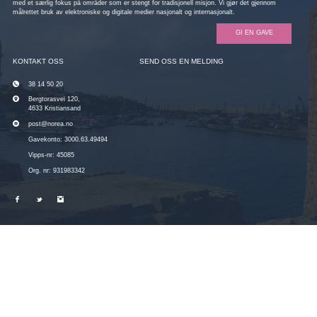
med et særlig fokus på områder som er stengt for tradisjonell misjon. Vi gjør det gjennom
målrettet bruk av elektroniske og digitale medier nasjonalt og internasjonalt.
GI EN GAVE
KONTAKT OSS
SEND OSS EN MELDING
38 14 50 20
Bergtorasvei 120,
4633 Kristiansand
post@norea.no
Gavekonto: 3000.63.49494
Vipps-nr: 45085
Org. nr: 931983342