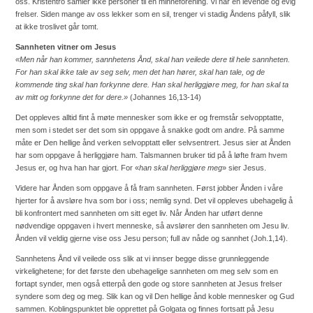
oss. Kristentro samler ikke personer til en minneforening. Vi har en levende og evig
frelser. Siden mange av oss lekker som en sil, trenger vi stadig Åndens påfyll, slik
at ikke troslivet går tomt.
Sannheten vitner om Jesus
«Men når han kommer, sannhetens Ånd, skal han veilede dere til hele sannheten.
For han skal ikke tale av seg selv, men det han hører, skal han tale, og de
kommende ting skal han forkynne dere. Han skal herliggjøre meg, for han skal ta
av mitt og forkynne det for dere.»
(Johannes 16,13-14)
Det oppleves alltid fint å møte mennesker som ikke er og fremstår selvopptatte,
men som i stedet ser det som sin oppgave å snakke godt om andre. På samme
måte er Den hellige ånd verken selvopptatt eller selvsentrert. Jesus sier at Ånden
har som oppgave å herliggjøre ham. Talsmannen bruker tid på å løfte fram hvem
Jesus er, og hva han har gjort. For «
han
skal herliggjøre meg
» sier Jesus.
Videre har Ånden som oppgave å få fram sannheten. Først jobber Ånden i våre
hjerter for å avsløre hva som bor i oss; nemlig synd. Det vil oppleves ubehagelig å
bli konfrontert med sannheten om sitt eget liv. Når Ånden har utført denne
nødvendige oppgaven i hvert menneske, så avslører den sannheten om Jesu liv.
Ånden vil veldig gjerne vise oss Jesu person; full av nåde og sannhet (Joh.1,14).
Sannhetens Ånd vil veilede oss slik at vi innser begge disse grunnleggende
virkelighetene; for det første den ubehagelige sannheten om meg selv som en
fortapt synder, men også etterpå den gode og store sannheten at Jesus frelser
syndere som deg og meg. Slik kan og vil Den hellige ånd koble mennesker og Gud
sammen. Koblingspunktet ble opprettet på Golgata og finnes fortsatt på Jesu