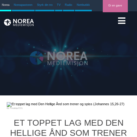
Norea
Noreapastoren
Styrk din tro
TV
Radio
Nettbutikk
Gi en gave
Pixabay/CCL
ET TOPPET LAG MED DEN
HELLIGE ÅND SOM TRENER