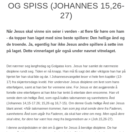
OG SPISS (JOHANNES 15,26-
27)
Når Jesus skal vinne sin seier i verden - at flere får høre om ham
- da topper han laget med sine beste spillere: Den hellige ånd og
de troende. Ja, egentlig har ikke Jesus andre spillere å sette inn
på laget. Dette vinnerlaget går også under navnet vitnelaget.
Det nærmer seg langfredag og Golgatas kors. Jesus har samlet de nærmeste
disiplene rundt seg. Tiden er nå knapp. Han må få sagt det aller viktigste han har på
hjertet før han skal lide og dø. I Johannesevangeliet leser vi hele fem kapitler (13-
17) fra skjærtorsdags kveld. Her underviser Jesus disiplene om livet som hans
etterfølgere, samt at han ber for vennene sine. For Jesus er det avgjørende å
fortelle sine etterfølgere at han ikke har tenkt å etterlate dem ensomme. Han vil
sende dem sin hellige Ånd, som også kalles talsmannen og sannhetens Ånd
(Johannes 14,15-17.26; 15,26 og 16,7-15). Om denne Guds hellige Ånd sier Jesus
blant annet: «
Når talsmannen kommer, han som jeg skal sende dere fra Faderen,
sannhetens Ånd som utgår fra Faderen, da skal han vitne om meg. Men også dere
skal vitne, for dere har vært hos meg fra begynnelsen av
.» (Joh.15,26-27).
I denne avskjedstalen er det om å gjøre for Jesus å berolige disiplene. De har