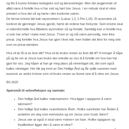
og fint å kunne forklare teologiske ord og læresetninger. Men det avgjørende vil
alltid være å fortelle hva vi har sett og hørt hos Jesus. I en rettsak skal et vitne
primært si hva det så og hørte i den konkrete saken.
De første kristne ble kalt «øyenvitner» (Lukas 1,2; 2.Pet.1,16). Et øyenvitne så
konkret de gjerninger Jesus gjorde, hørte de ordene han forkynte. Som kristne skal
vi videreformidle hva Bibelens øyenvitner så og fortalte. Samtidig kan vi fortelle hva
vi selv har erfart i møte med Jesus. Troen er og må være personlig, men ikke
privat. Jeg forteller hva Jesus har gjort i livet mitt, men holder det ikke for meg selv
som en privat eiendom.
Hva vil du få ut av livet ditt? Hva vil du bruke resten av livet ditt til? Vi trenger å håpe
på og be om at Jesus kan bruke den enkelte av oss til å fortelle om hva han har
gjort for oss. Jeg håper at han gir meg plass på vinnerlaget sitt, det som også
kalles vitnelaget. Her blir jeg trent av Den Hellige Ånd og får spille sammen med
tusenvis av andre kristne som vil bruke resten av livene sine til å vitne om Jesus.
BS 2620
Spørsmål til selvrefleksjon og samtale:
Den hellige ånd kalles «talsmannen». Hva ligger i oppgaven å være
talsmann?
Den hellige ånd kalles «sannhetens Ånd». Hvilke sannheter har Ånden å
avdekke om deg som menneske og om Jesus som Guds Sønn?
Jesus sier at også vi skal være «vitner» om ham. Hvilke oppgaver og
forpliktelser ligger det i å være et vitne?