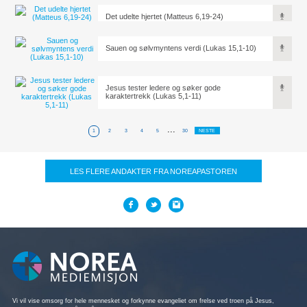
Det udelte hjertet (Matteus 6,19-24)
Sauen og sølvmyntens verdi (Lukas 15,1-10)
Jesus tester ledere og søker gode
karaktertrekk (Lukas 5,1-11)
...
1
2
3
4
5
30
NESTE
LES FLERE ANDAKTER FRA NOREAPASTOREN
Vi vil vise omsorg for hele mennesket og forkynne evangeliet om frelse ved troen på Jesus,