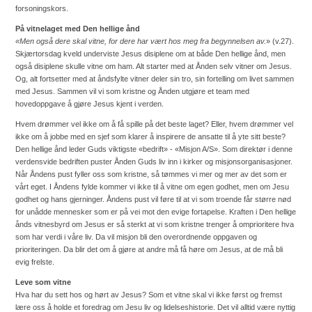
forsoningskors.
På vitnelaget med Den hellige ånd
«Men også dere skal vitne, for dere har vært hos meg fra begynnelsen av.
» (v.27).
Skjærtorsdag kveld underviste Jesus disiplene om at både Den hellige ånd, men
også disiplene skulle vitne om ham. Alt starter med at Ånden selv vitner om Jesus.
Og, alt fortsetter med at åndsfylte vitner deler sin tro, sin fortelling om livet sammen
med Jesus. Sammen vil vi som kristne og Ånden utgjøre et team med
hovedoppgave å gjøre Jesus kjent i verden.
Hvem drømmer vel ikke om å få spille på det beste laget? Eller, hvem drømmer vel
ikke om å jobbe med en sjef som klarer å inspirere de ansatte til å yte sitt beste?
Den hellige ånd leder Guds viktigste «bedrift» - «Misjon A/S». Som direktør i denne
verdensvide bedriften puster Ånden Guds liv inn i kirker og misjonsorganisasjoner.
Når Åndens pust fyller oss som kristne, så tømmes vi mer og mer av det som er
vårt eget. I Åndens fylde kommer vi ikke til å vitne om egen godhet, men om Jesu
godhet og hans gjerninger. Åndens pust vil føre til at vi som troende får større nød
for unådde mennesker som er på vei mot den evige fortapelse. Kraften i Den hellige
ånds vitnesbyrd om Jesus er så sterkt at vi som kristne trenger å omprioritere hva
som har verdi i våre liv. Da vil misjon bli den overordnende oppgaven og
prioriteringen. Da blir det om å gjøre at andre må få høre om Jesus, at de må bli
evig frelste.
Leve som vitne
Hva har du sett hos og hørt av Jesus? Som et vitne skal vi ikke først og fremst
lære oss å holde et foredrag om Jesu liv og lidelseshistorie. Det vil alltid være nyttig