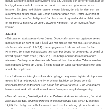
begynt å skjønne at han sannsynligvis skal dø. Disiplene ser derfor for seg at alt de
har bygd sammen de tre siste årene nå vil rase sammen og forsvinne ut av
historien. En gjeng med disipler uten en mester å følge, det står for dem som en
skremmende aktuell tanke. Og, Jesus skjønner deres frykt. Derfor lover han at
han vil sende dem Den hellige ånd. Ja, Jesus sier til og med at det er til det beste
for disiplene at han skal dø og dra tilbake til Himmelen, for dermed kan Ånden
komme.
Advokat
«
Talsmannen skal komme
» lover Jesus. Ordet
«talsmann»
kan også oversettes
med advokat; en som er kalt til å stå ved min side og tale min sak. Selv er Jesus
vår første talsmann (1.Joh.2,1). Hans oppgave er å tale vår sak overfor Far i
Himmelen. Som menneskeslektens talsmann ber Jesus for de troende, at de må bli
bevart og ikke miste troen (Hebr.7,25). Den hellige ånd blir dermed den andre
talsmann. Det betyr at Ånden skal tale Jesu sak inn i livene våre. Talsmannen har
som oppgave å vitne om Jesus, å holde ryktet om Guds Sønn levende i livet til de
som kaller seg kristne.
Hvor fort kommer ikke glemselens støv og legger seg som et trykkende teppe over
troens liv? I et nedstøvet kristenliv forsvinner lett bildet av Jesus som vår
personlige frelser og forsoner. Den hellige ånd ønsker å være Guds vind som vil
blåse støvet vekk, slik at vi klarere kan se Jesu person og frelsesgjerning.
«Men talsmannen, Den hellige ånd, som Faderen skal sende i mitt navn, han skal
lære dere alle ting, og minne dere om alt det som jeg har sagt dere.»
(Johannes
14,26). Den hellige ånd vil holde minnet om Jesus levende og rykende ferskt for