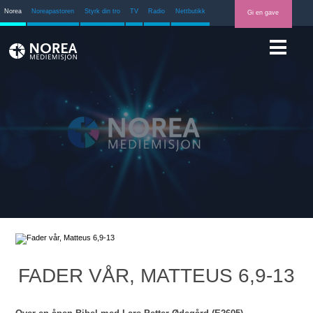
Norea
Noreapastoren
Styrk din tro
TV
Radio
Nettbutikk
Gi en gave
FADER VÅR, MATTEUS 6,9-13