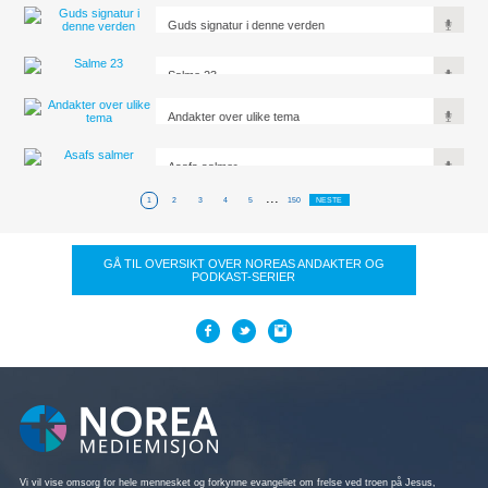
Guds signatur i denne verden
Salme 23
Andakter over ulike tema
Asafs salmer
...
1
2
3
4
5
150
NESTE
GÅ TIL OVERSIKT OVER NOREAS ANDAKTER OG
PODKAST-SERIER
Vi vil vise omsorg for hele mennesket og forkynne evangeliet om frelse ved troen på Jesus,