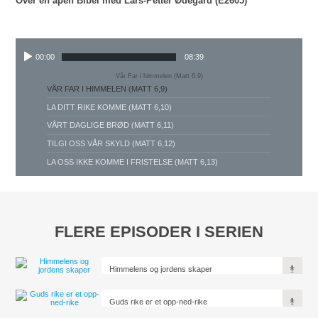
Over en åpen Bibel med Lars-Petter Ødegård (E2605)
00:00
08:39
Vår Far i himmelen (Matt 6,9)
VÅR FAR I HIMMELEN (MATT 6,9)
LA DITT RIKE KOMME (MATT 6,10)
VÅRT DAGLIGE BRØD (MATT 6,11)
TILGI OSS VÅR SKYLD (MATT 6,12)
LA OSS IKKE KOMME I FRISTELSE (MATT 6,13)
FLERE EPISODER I SERIEN
Himmelens og jordens skaper
Guds rike er et opp-ned-rike