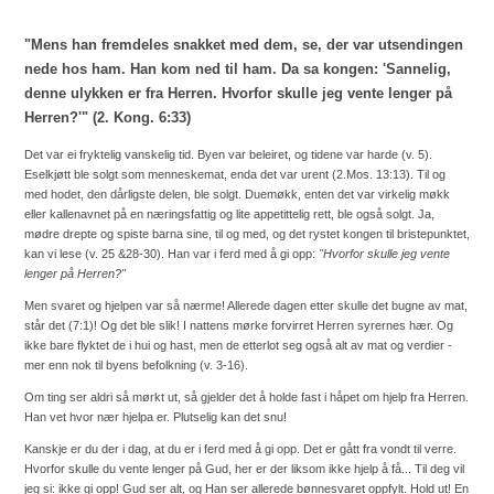
"Mens han fremdeles snakket med dem, se, der var utsendingen
nede hos ham. Han kom ned til ham. Da sa kongen: 'Sannelig,
denne ulykken er fra Herren. Hvorfor skulle jeg vente lenger på
Herren?'" (2. Kong. 6:33)
Det var ei fryktelig vanskelig tid. Byen var beleiret, og tidene var harde (v. 5).
Eselkjøtt ble solgt som menneskemat, enda det var urent (2.Mos. 13:13). Til og
med hodet, den dårligste delen, ble solgt. Duemøkk, enten det var virkelig møkk
eller kallenavnet på en næringsfattig og lite appetittelig rett, ble også solgt. Ja,
mødre drepte og spiste barna sine, til og med, og det rystet kongen til bristepunktet,
kan vi lese (v. 25 &28-30). Han var i ferd med å gi opp:
"Hvorfor skulle jeg vente
lenger på Herren?"
Men svaret og hjelpen var så nærme! Allerede dagen etter skulle det bugne av mat,
står det (7:1)! Og det ble slik! I nattens mørke forvirret Herren syrernes hær. Og
ikke bare flyktet de i hui og hast, men de etterlot seg også alt av mat og verdier -
mer enn nok til byens befolkning (v. 3-16).
Om ting ser aldri så mørkt ut, så gjelder det å holde fast i håpet om hjelp fra Herren.
Han vet hvor nær hjelpa er. Plutselig kan det snu!
Kanskje er du der i dag, at du er i ferd med å gi opp. Det er gått fra vondt til verre.
Hvorfor skulle du vente lenger på Gud, her er der liksom ikke hjelp å få... Til deg vil
jeg si: ikke gi opp! Gud ser alt, og Han ser allerede bønnesvaret oppfylt. Hold ut! En