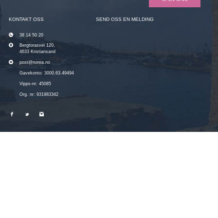
KONTAKT OSS
SEND OSS EN MELDING
38 14 50 20
Bergtorasvei 120,
4633 Kristiansand
post@norea.no
Gavekonto: 3000.63.49494
Vipps-nr: 45085
Org. nr: 931983342