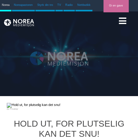
Norea
Noreapastoren
Styrk din tro
TV
Radio
Nettbutikk
Gi en gave
Pixabay
HOLD UT, FOR PLUTSELIG
KAN DET SNU!