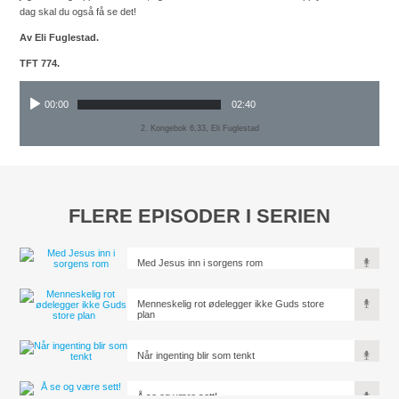
dag skal du også få se det!
Av Eli Fuglestad.
TFT 774.
00:00
02:40
2. Kongebok 6,33, Eli Fuglestad
FLERE EPISODER I SERIEN
Med Jesus inn i sorgens rom
Menneskelig rot ødelegger ikke Guds store
plan
Når ingenting blir som tenkt
Å se og være sett!