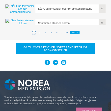
Når Gud forvandler oss før omstendighetene
Sannheten stanser flukten
...
1
2
3
4
5
146
NESTE
GÅ TIL OVERSIKT OVER NOREAS ANDAKTER OG
PODKAST-SERIER
Vi vil vise omsorg for hele mennesket og forkynne evangeliet om frelse ved troen på Jesus,
med et særlig fokus på områder som er stengt for tradisjonell misjon. Vi gjør det gjennom
målrettet bruk av elektroniske og digitale medier nasjonalt og internasjonalt.
GI EN GAVE