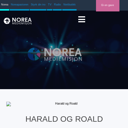
Norea
Noreapastoren
Styrk din tro
TV
Radio
Nettbutikk
Gi en gave
HARALD OG ROALD