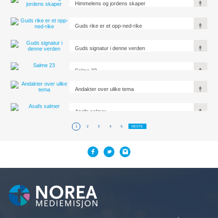
Himmelens og jordens skaper
Guds rike er et opp-ned-rike
Guds signatur i denne verden
Salme 23
Andakter over ulike tema
Asafs salmer
1
2
3
4
5
NESTE