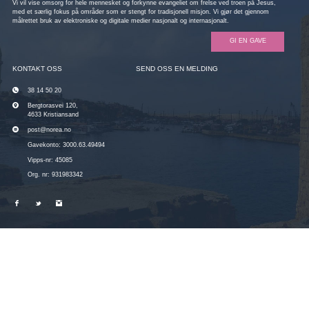
Vi vil vise omsorg for hele mennesket og forkynne evangeliet om frelse ved troen på Jesus,
med et særlig fokus på områder som er stengt for tradisjonell misjon. Vi gjør det gjennom
målrettet bruk av elektroniske og digitale medier nasjonalt og internasjonalt.
GI EN GAVE
KONTAKT OSS
SEND OSS EN MELDING
38 14 50 20
Bergtorasvei 120,
4633 Kristiansand
post@norea.no
Gavekonto: 3000.63.49494
Vipps-nr: 45085
Org. nr: 931983342