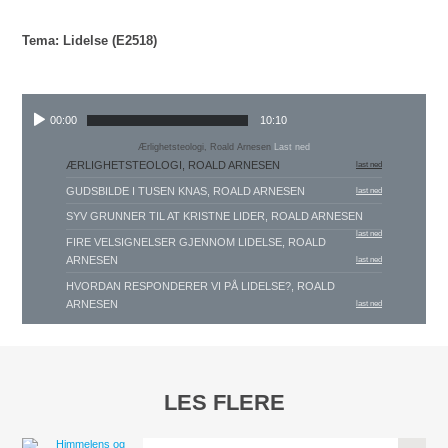
Tema: Lidelse (E2518)
00:00
10:10
Ærlighetsteologi, Roald Arnesen
Last ned
ÆRLIGHETSTEOLOGI, ROALD ARNESEN
last ned
GUDSBILDE I TUSEN KNAS, ROALD ARNESEN
last ned
SYV GRUNNER TIL AT KRISTNE LIDER, ROALD ARNESEN
last ned
FIRE VELSIGNELSER GJENNOM LIDELSE, ROALD
ARNESEN
last ned
HVORDAN RESPONDERER VI PÅ LIDELSE?, ROALD
ARNESEN
last ned
LES FLERE