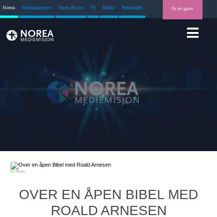
Norea
Noreapastoren
Styrk din tro
TV
Radio
Nettbutikk
Gi en gave
Norea
OVER EN ÅPEN BIBEL MED
ROALD ARNESEN