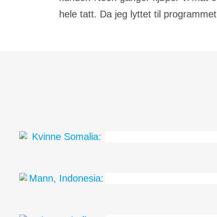
hele tatt. Da jeg lyttet til programm
Kvinne Somalia:
– Hele min familie tror nå på Jesus.
Mann, Indonesia:
Programmet deres har lært meg hvor vik
hverandre og hjelpe hverandre.