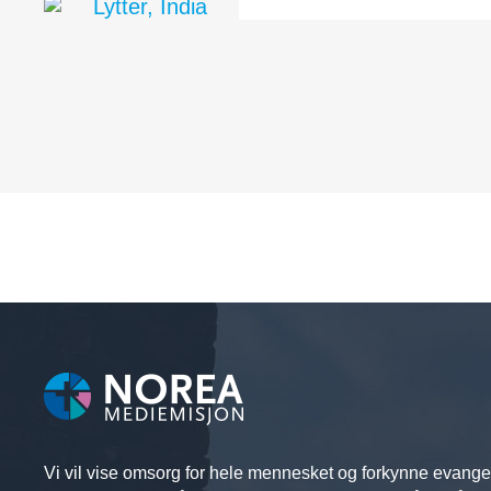
Lytter, India
– Mens vi lyttet til Guds ord, begynte f
vårt.
Vi vil vise omsorg for hele mennesket og forkynne evange