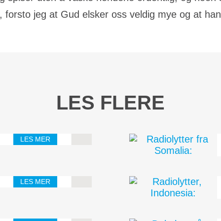
et, forsto jeg at Gud elsker oss veldig mye og at ha
LES FLERE
LES MER
LES MER
tig det er å elske