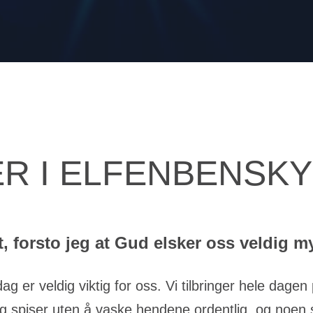
ER I ELFENBENSKY
t, forsto jeg at Gud elsker oss veldig m
g er veldig viktig for oss. Vi tilbringer hele dage
g spiser uten å vaske hendene ordentlig, og noen 