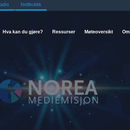
adio
Nettbutikk
Hva kan du gjøre?
Ressurser
Møteoversikt
Om