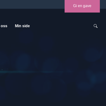
Gi en gave
 oss
Min side