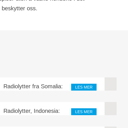
n beskytter oss.
Radiolytter fra Somalia:
LES MER
– Sjelefreden min er gjenopprettet.
Radiolytter, Indonesia:
LES MER
– Programmet deres har lært meg noe viktig.