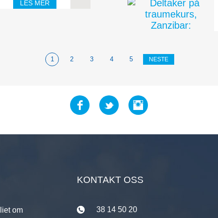
LES MER
reden å fylle hjemmet
1
2
3
4
5
NESTE
KONTAKT OSS
38 14 50 20
liet om