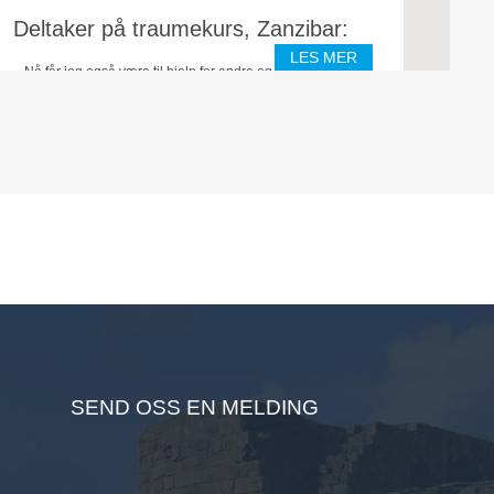
Deltaker på traumekurs, Zanzibar:
LES MER
– Nå får jeg også være til hjelp for andre og de er svært
takknemlige.
SEND OSS EN MELDING