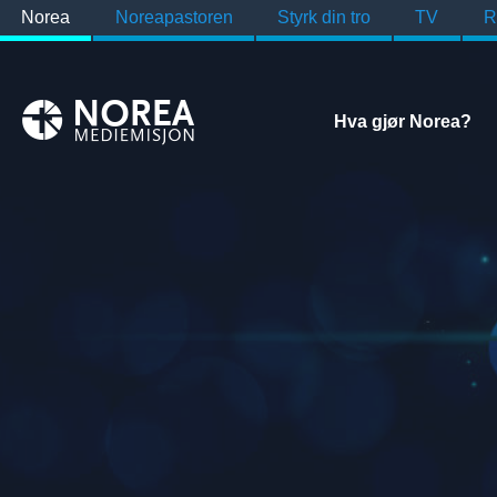
Norea
Noreapastoren
Styrk din tro
TV
R
Hva gjør Norea?