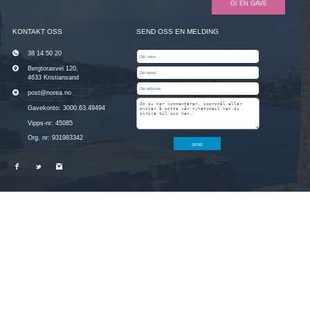
GI EN GAVE
KONTAKT OSS
SEND OSS EN MELDING
38 14 50 20
Bergtorasvei 120,
4633 Kristiansand
post@norea.no
Gavekonto: 3000.63.49494
Vipps-nr: 45085
Org. nr: 931983342