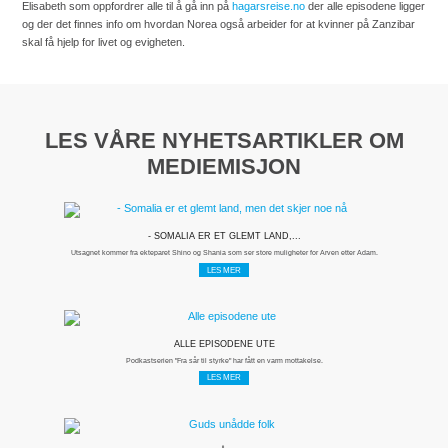
Elisabeth som oppfordrer alle til å gå inn på
hagarsreise.no
der alle episodene ligger
og der det finnes info om hvordan Norea også arbeider for at kvinner på Zanzibar
skal få hjelp for livet og evigheten.
LES VÅRE NYHETSARTIKLER OM
MEDIEMISJON
- SOMALIA ER ET GLEMT LAND,...
Utsagnet kommer fra ekteparet Shino og Shania som ser store muligheter for Arven etter Adam.
LES MER
ALLE EPISODENE UTE
Podkastserien "Fra sår til styrke" har fått en varm mottakelse.
LES MER