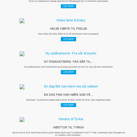
På en av Indonesias mange øyer bor en folkegruppe på 1,5 millioner mennesker.
LES MER
HELSE FØRTE TIL FRELSE
Gud virker på ulike måter for å nå mennesker med evangeliet.
LES MER
NY PODKASTSERIE: FRA SÅR TIL...
Ny podkastserie som kombinerer psykologi og kristen tro for å ta vare på hele mennesket.
LES MER
EN DAG FIKK HAN HØRE NOE PÅ...
Nashwan* og familien hadde prøvd alt for at faren skulle bli frisk, men ingenting hjalp.
LES MER
HØSTTUR TIL TYRKIA
Har du lyst til å bli med Norea på tur og bli bedre kjent med TV-arbeidet til SAT-7 Türk, kombinert med å besøke en
av verdens mest besøkte...