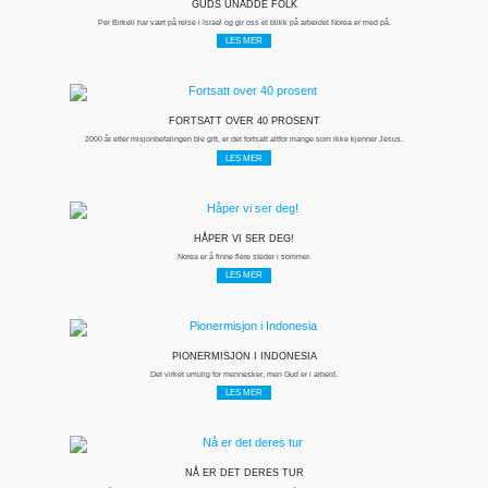
GUDS UNÅDDE FOLK
Per Birkeli har vært på reise i Israel og gir oss et blikk på arbeidet Norea er med på.
LES MER
FORTSATT OVER 40 PROSENT
2000 år etter misjonbefalingen ble gitt, er det fortsatt altfor mange som ikke kjenner Jesus.
LES MER
HÅPER VI SER DEG!
Norea er å finne flere steder i sommer.
LES MER
PIONERMISJON I INDONESIA
Det virket umulig for mennesker, men Gud er i arbeid.
LES MER
NÅ ER DET DERES TUR