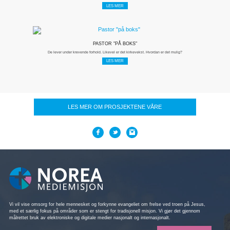
LES MER
PASTOR "PÅ BOKS"
De lever under krevende forhold. Likevel er det kirkevekst. Hvordan er det mulig?
LES MER
LES MER OM PROSJEKTENE VÅRE
Vi vil vise omsorg for hele mennesket og forkynne evangeliet om frelse ved troen på Jesus,
med et særlig fokus på områder som er stengt for tradisjonell misjon. Vi gjør det gjennom
målrettet bruk av elektroniske og digitale medier nasjonalt og internasjonalt.