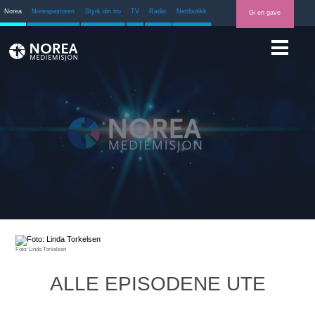
Norea
Noreapastoren
Styrk din tro
TV
Radio
Nettbutikk
Gi en gave
Foto: Linda Torkelsen
ALLE EPISODENE UTE