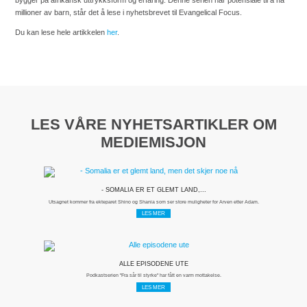
bygger på afrikansk uttrykksform og erfaring. Denne serien har potensiale til å nå
millioner av barn, står det å lese i nyhetsbrevet til Evangelical Focus.
Du kan lese hele artikkelen
her
.
LES VÅRE NYHETSARTIKLER OM
MEDIEMISJON
- SOMALIA ER ET GLEMT LAND,...
Utsagnet kommer fra ekteparet Shino og Shania som ser store muligheter for Arven etter Adam.
LES MER
ALLE EPISODENE UTE
Podkastserien "Fra sår til styrke" har fått en varm mottakelse.
LES MER