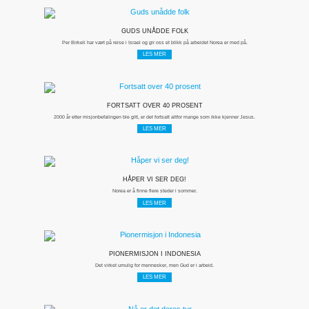
GUDS UNÅDDE FOLK
Per Birkeli har vært på reise i Israel og gir oss et blikk på arbeidet Norea er med på.
LES MER
FORTSATT OVER 40 PROSENT
2000 år etter misjonbefalingen ble gitt, er det fortsatt altfor mange som ikke kjenner Jesus.
LES MER
HÅPER VI SER DEG!
Norea er å finne flere steder i sommer.
LES MER
PIONERMISJON I INDONESIA
Det virket umulig for mennesker, men Gud er i arbeid.
LES MER