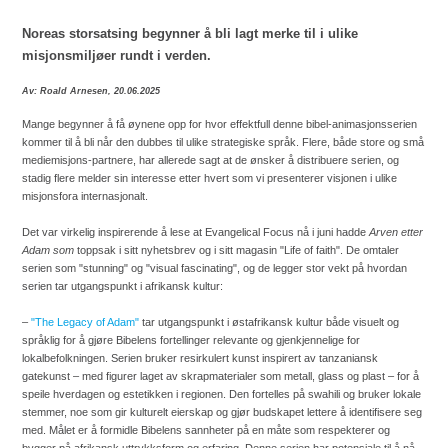
Noreas storsatsing begynner å bli lagt merke til i ulike
misjonsmiljøer rundt i verden.
Av: Roald Arnesen, 20.06.2025
Mange begynner å få øynene opp for hvor effektfull denne bibel-animasjonsserien
kommer til å bli når den dubbes til ulike strategiske språk. Flere, både store og små
mediemisjons-partnere, har allerede sagt at de ønsker å distribuere serien, og
stadig flere melder sin interesse etter hvert som vi presenterer visjonen i ulike
misjonsfora internasjonalt.
Det var virkelig inspirerende å lese at Evangelical Focus nå i juni hadde
Arven etter
Adam som
toppsak i sitt nyhetsbrev og i sitt magasin "Life of faith". De omtaler
serien som "stunning" og "visual fascinating", og de legger stor vekt på hvordan
serien tar utgangspunkt i afrikansk kultur:
–
"The Legacy of Adam"
tar utgangspunkt i østafrikansk kultur både visuelt og
språklig for å gjøre Bibelens fortellinger relevante og gjenkjennelige for
lokalbefolkningen. Serien bruker resirkulert kunst inspirert av tanzaniansk
gatekunst – med figurer laget av skrapmaterialer som metall, glass og plast – for å
speile hverdagen og estetikken i regionen. Den fortelles på swahili og bruker lokale
stemmer, noe som gir kulturelt eierskap og gjør budskapet lettere å identifisere seg
med. Målet er å formidle Bibelens sannheter på en måte som respekterer og