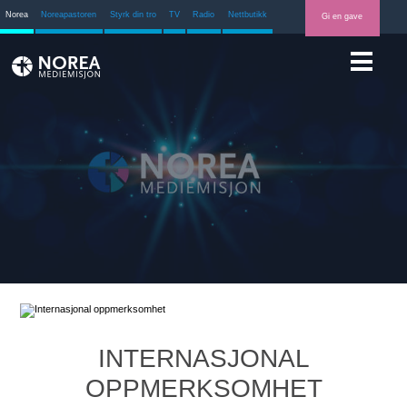
Norea
Noreapastoren
Styrk din tro
TV
Radio
Nettbutikk
Gi en gave
INTERNASJONAL
OPPMERKSOMHET