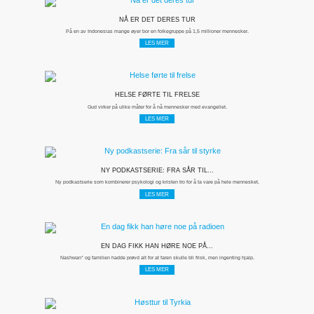
NÅ ER DET DERES TUR
På en av Indonesias mange øyer bor en folkegruppe på 1,5 millioner mennesker.
LES MER
HELSE FØRTE TIL FRELSE
Gud virker på ulike måter for å nå mennesker med evangeliet.
LES MER
NY PODKASTSERIE: FRA SÅR TIL...
Ny podkastserie som kombinerer psykologi og kristen tro for å ta vare på hele mennesket.
LES MER
EN DAG FIKK HAN HØRE NOE PÅ...
Nashwan* og familien hadde prøvd alt for at faren skulle bli frisk, men ingenting hjalp.
LES MER