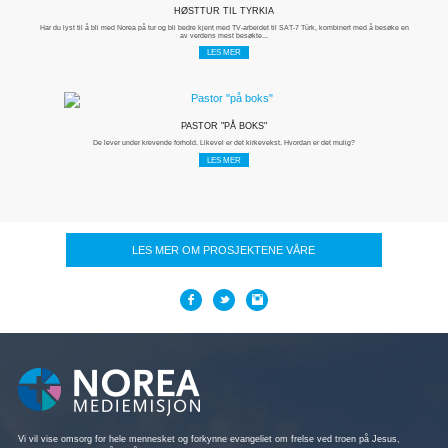
HØSTTUR TIL TYRKIA
Har du lyst til å bli med Norea på tur og bli bedre kjent med TV-arbeidet til SAT-7 Türk, kombinert med å besøke en
av verdens mest besøkte...
LES MER
PASTOR "PÅ BOKS"
De lever under krevende forhold. Likevel er det kirkevekst. Hvordan er det mulig?
LES MER
LES MER OM PROSJEKTENE VÅRE
Vi vil vise omsorg for hele mennesket og forkynne evangeliet om frelse ved troen på Jesus,