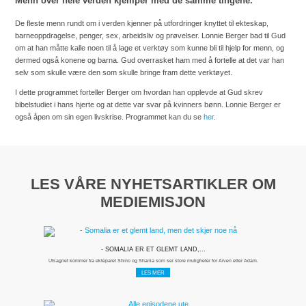
Menn over hele verden kjemper med de samme tingene.
De fleste menn rundt om i verden kjenner på utfordringer knyttet til ekteskap,
barneoppdragelse, penger, sex, arbeidsliv og prøvelser. Lonnie Berger bad til Gud
om at han måtte kalle noen til å lage et verktøy som kunne bli til hjelp for menn, og
dermed også konene og barna. Gud overrasket ham med å fortelle at det var han
selv som skulle være den som skulle bringe fram dette verktøyet.
I dette programmet forteller Berger om hvordan han opplevde at Gud skrev
bibelstudiet i hans hjerte og at dette var svar på kvinners bønn. Lonnie Berger er
også åpen om sin egen livskrise. Programmet kan du se
her
.
LES VÅRE NYHETSARTIKLER OM
MEDIEMISJON
- SOMALIA ER ET GLEMT LAND,...
Utsagnet kommer fra ekteparet Shino og Shania som ser store muligheter for Arven etter Adam.
LES MER