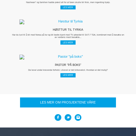
Nashwan* og familien hadde prøvd alt for at faren skulle bli frisk, men ingenting hjalp.
LES MER
HØSTTUR TIL TYRKIA
Har du lyst til å bli med Norea på tur og bli bedre kjent med TV-arbeidet til SAT-7 Türk, kombinert med å besøke en
av verdens mest besøkte...
LES MER
PASTOR "PÅ BOKS"
De lever under krevende forhold. Likevel er det kirkevekst. Hvordan er det mulig?
LES MER
LES MER OM PROSJEKTENE VÅRE