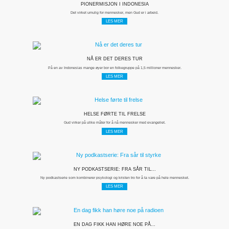
PIONERMISJON I INDONESIA
Det virket umulig for mennesker, men Gud er i arbeid.
LES MER
NÅ ER DET DERES TUR
På en av Indonesias mange øyer bor en folkegruppe på 1,5 millioner mennesker.
LES MER
HELSE FØRTE TIL FRELSE
Gud virker på ulike måter for å nå mennesker med evangeliet.
LES MER
NY PODKASTSERIE: FRA SÅR TIL...
Ny podkastserie som kombinerer psykologi og kristen tro for å ta vare på hele mennesket.
LES MER
EN DAG FIKK HAN HØRE NOE PÅ...