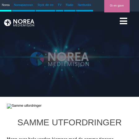
Norea
Noreapastoren
Styrk din tro
TV
Radio
Nettbutikk
Gi en gave
SAMME UTFORDRINGER