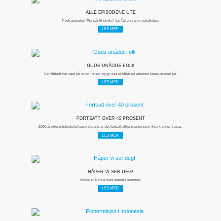
ALLE EPISODENE UTE
Podkastserien "Fra sår til styrke" har fått en varm mottakelse.
LES MER
GUDS UNÅDDE FOLK
Per Birkeli har vært på reise i Israel og gir oss et blikk på arbeidet Norea er med på.
LES MER
FORTSATT OVER 40 PROSENT
2000 år etter misjonbefalingen ble gitt, er det fortsatt altfor mange som ikke kjenner Jesus.
LES MER
HÅPER VI SER DEG!
Norea er å finne flere steder i sommer.
LES MER