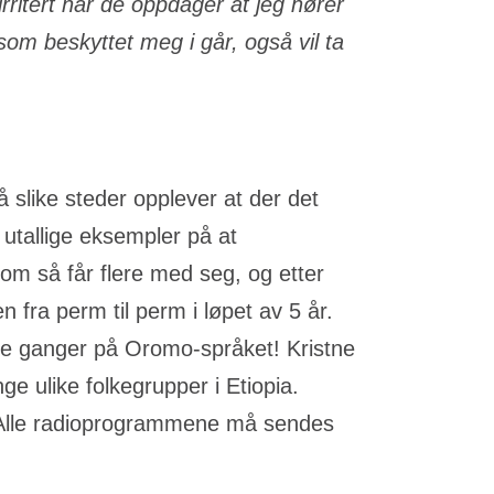
irritert når de oppdager at jeg hører
om beskyttet meg i går, også vil ta
 slike steder opplever at der det
es utallige eksempler på at
om så får flere med seg, og etter
 fra perm til perm i løpet av 5 år.
re ganger på Oromo-språket! Kristne
ge ulike folkegrupper i Etiopia.
. Alle radioprogrammene må sendes