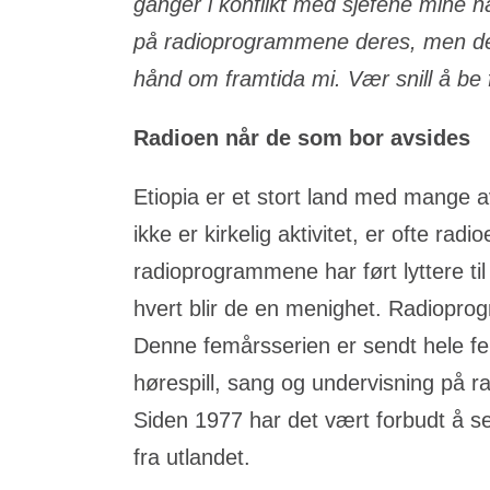
ganger i konflikt med sjefene mine når
på radioprogrammene deres, men de h
hånd om framtida mi. Vær snill å be
Radioen når de som bor avsides
Etiopia er et stort land med mange a
ikke er kirkelig aktivitet, er ofte rad
radioprogrammene har ført lyttere ti
hvert blir de en menighet. Radiopr
Denne femårsserien er sendt hele fe
hørespill, sang og undervisning på ra
Siden 1977 har det vært forbudt å s
fra utlandet.