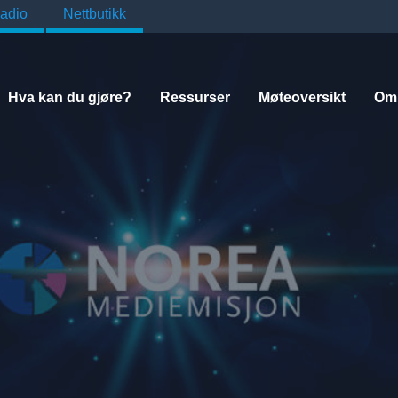
adio
Nettbutikk
Hva kan du gjøre?
Ressurser
Møteoversikt
Om