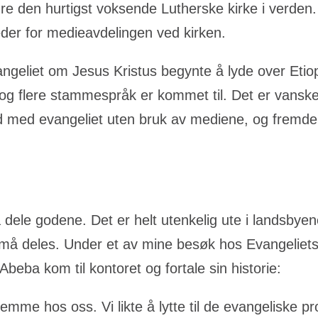
 den hurtigst voksende Lutherske kirke i verden. N
eder for medieavdelingen ved kirken.
ngeliet om Jesus Kristus begynte å lyde over Etiop
g flere stammespråk er kommet til. Det er vanskel
d med evangeliet uten bruk av mediene, og fremdele
 dele godene. Det er helt utenkelig ute i landsbyen
et må deles. Under et av mine besøk hos Evangeliets
 Abeba kom til kontoret og fortale sin historie:
jemme hos oss. Vi likte å lytte til de evangeliske