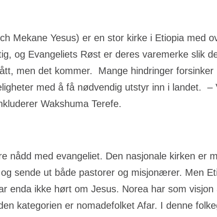
h Mekane Yesus) er en stor kirke i Etiopia med o
tig, og Evangeliets Røst er deres varemerke slik de
tt, men det kommer. Mange hindringer forsinker pr
ligheter med å få nødvendig utstyr inn i landet. –
onkluderer Wakshuma Terefe.
e nådd med evangeliet. Den nasjonale kirken er me
og sende ut både pastorer og misjonærer. Men Etiop
 har enda ikke hørt om Jesus. Norea har som visjo
n kategorien er nomadefolket Afar. I denne folkeg