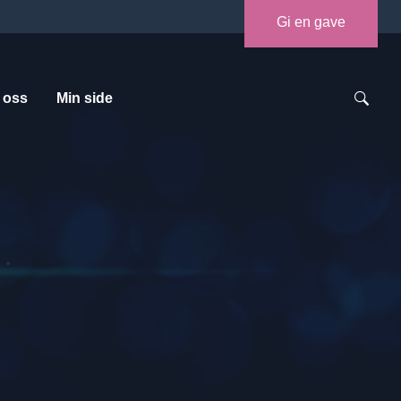
Gi en gave
 oss
Min side