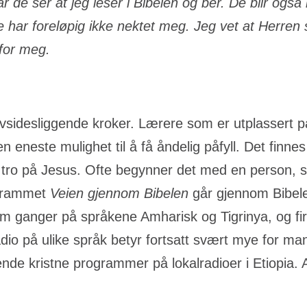
 de ser at jeg leser i Bibelen og ber. De blir også 
ar foreløpig ikke nektet meg. Jeg vet at Herren s
 for meg.
vsidesliggende kroker. Lærere som er utplassert på
ioen eneste mulighet til å få åndelig påfyll. Det finn
l tro på Jesus. Ofte begynner det med en person, s
ogrammet
Veien gjennom Bibelen
går gjennom Bibelen
m ganger på språkene Amharisk og Tigrinya, og fi
dio på ulike språk betyr fortsatt svært mye for man
ende kristne programmer på lokalradioer i Etiopia