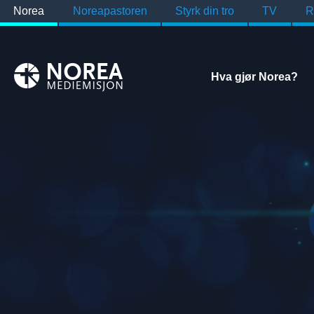
Norea
Noreapastoren
Styrk din tro
TV
R
Hva gjør Norea?