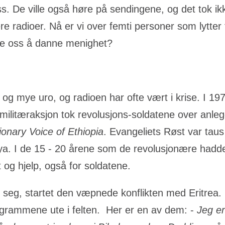
oss. De ville også høre på sendingene, og det tok i
lere radioer. Nå er vi over femti personer som lytter 
lpe oss å danne menighet?
 og mye uro, og radioen har ofte vært i krise. I 19
rt militæraksjon tok revolusjons-soldatene over anl
onary Voice of Ethiopia
. Evangeliets Røst var taus
ya. I de 15 - 20 årene som de revolusjonære hadde 
 og hjelp, også for soldatene.
et seg, startet den væpnede konflikten med Eritrea
rogrammene ute i felten. Her er en av dem: -
Jeg e