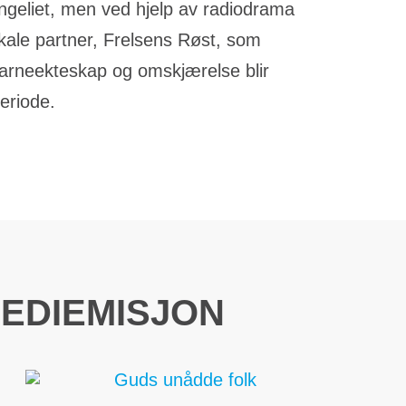
angeliet, men ved hjelp av radiodrama
okale partner, Frelsens Røst, som
barneekteskap og omskjærelse blir
periode.
EDIEMISJON