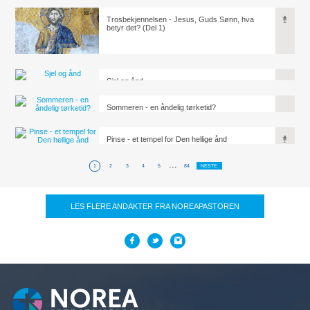
Trosbekjennelsen - Jesus, Guds Sønn, hva
betyr det? (Del 1)
Sjel og ånd
Sommeren - en åndelig tørketid?
Pinse - et tempel for Den hellige ånd
...
1
2
3
4
5
84
NESTE
LES FLERE ANDAKTER FRA NOREAPASTOREN