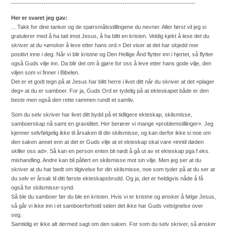
-------------------------------------------------------------------------------------------
Her er svaret jeg gav:
... Takk for dine tanker og de spørsmålsstillingene du nevner. Aller først vil jeg si
gratulerer med å ha tatt imot Jesus, å ha blitt en kristen. Veldig kjekt å lese det du
skriver at du «ønsker å leve etter hans ord.» Det viser at det har skjedd noe
positivt inne i deg. Når vi blir kristne og Den Hellige Ånd flytter inn i hjertet, så flytter
også Guds vilje inn. Da blir det om å gjøre for oss å leve etter hans gode vilje, den
viljen som vi finner i Bibelen.
Det er et godt tegn på at Jesus har blitt herre i livet ditt når du skriver at det «plager
deg» at du er samboer. For ja, Guds Ord er tydelig på at ekteskapet både er den
beste men også den rette rammen rundt et samliv.
Som du selv skriver har livet ditt bydd på et tidligere ekteskap, skilsmisse,
samboerskap nå samt en graviditet. Her berører vi mange «problemstillinger». Jeg
kjenner selvfølgelig ikke til årsaken til din skilsmisse, og kan derfor ikke si noe om
den saken annet enn at det er Guds vilje at et ekteskap skal vare «inntil døden
skiller oss ad». Så kan en person enten bli nødt å gå ut av et ekteskap pga f.eks.
mishandling. Andre kan bli påført en skilsmisse mot sin vilje. Men jeg ser at du
skriver at du har bedt om tilgivelse for din skilsmisse, noe som tyder på at du ser at
du selv er årsak til ditt første ekteskapsbrudd. Og ja, det er heldigvis nåde å få
også for skilsmisse-synd.
Så ble du samboer før du ble en kristen. Hvis vi er kristne og ønsker å følge Jesus,
så går vi ikke inn i et samboerforhold siden det ikke har Guds velsignelse over
seg.
Samtidig er ikke alt dermed sagt om den saken. For som du selv skriver, så ønsker