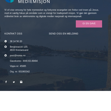
Vi vil vise omsorg for hele mennesket og forkynne evangeliet om frelse ved troen på Jesus,
med et særlig fokus på områder som er stengt for tradisjonell misjon. Vi gjør det gjennom
målrettet bruk av elektroniske og digitale medier nasjonalt og internasjonalt.
GI EN GAVE
KONTAKT OSS
SEND OSS EN MELDING
38 14 50 20
Bergtorasvei 120,
4633 Kristiansand
post@norea.no
Gavekonto: 3000.63.49494
Vipps-nr: 45085
Org. nr: 931983342