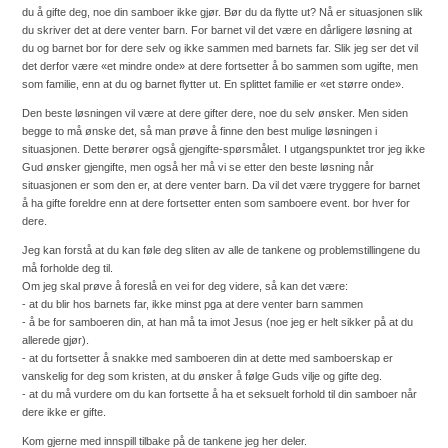
du å gifte deg, noe din samboer ikke gjør. Bør du da flytte ut? Nå er situasjonen slik
du skriver det at dere venter barn. For barnet vil det være en dårligere løsning at
du og barnet bor for dere selv og ikke sammen med barnets far. Slik jeg ser det vil
det derfor være «et mindre onde» at dere fortsetter å bo sammen som ugifte, men
som familie, enn at du og barnet flytter ut. En splittet familie er «et større onde».
Den beste løsningen vil være at dere gifter dere, noe du selv ønsker. Men siden
begge to må ønske det, så man prøve å finne den best mulige løsningen i
situasjonen. Dette berører også gjengifte-spørsmålet. I utgangspunktet tror jeg ikke
Gud ønsker gjengifte, men også her må vi se etter den beste løsning når
situasjonen er som den er, at dere venter barn. Da vil det være tryggere for barnet
å ha gifte foreldre enn at dere fortsetter enten som samboere event. bor hver for
dere.
Jeg kan forstå at du kan føle deg sliten av alle de tankene og problemstillingene du
må forholde deg til.
Om jeg skal prøve å foreslå en vei for deg videre, så kan det være:
- at du blir hos barnets far, ikke minst pga at dere venter barn sammen
- å be for samboeren din, at han må ta imot Jesus (noe jeg er helt sikker på at du
allerede gjør).
- at du fortsetter å snakke med samboeren din at dette med samboerskap er
vanskelig for deg som kristen, at du ønsker å følge Guds vilje og gifte deg.
- at du må vurdere om du kan fortsette å ha et seksuelt forhold til din samboer når
dere ikke er gifte.
Kom gjerne med innspill tilbake på de tankene jeg her deler.