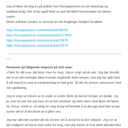
Jeg vil ellers be deg se på artikler hos Noreapastoren.no om ekteskap og
samboerskap. Her vil du også finne en god del bibel-henvisninger om denne
saken.
Disse artiklene (under) er skrevet av min forgjenger Asbjørn Kvalbein.
https://noreapastoren.no/article/article/88756
https://noreapastoren.no/article/article/1373828
https://noreapastoren.no/article/article/79678
https://noreapastoren.no/article/article/24574
----------------------------------------------------------------------------------------------------
----
Personen gir følgende respons på mitt svar:
«Takk for ditt svar, det betyr mye for meg. Jeg er enig i alt du sier. Jeg har forstått
det er en del meninger blant troende angående dette temaet, men jeg har aldri klart
å slå meg til ro med at samboerskap er helt greit. Så det du skriver samsvarer med
min oppfatning.
Jeg er enig i at minste av to onder er å ikke flytte da barnet trenger en familie. Og
ja, som du sier ber jeg mye om at min samboer og mine nære skal åpne sitt hjerte
for Jesus. Dette er så viktig for meg at jeg vil fortsette å ta det opp med ham at jeg
synes det er til det beste at vi gifter oss.
Jeg har allerede vurdert det du skriver om å avstå fra fysisk relasjon. Jeg ser at
det muligens vil skyve ham vekk fra meg, men jeg mener at hvis dette absolutt ikke