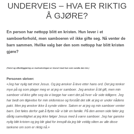
UNDERVEIS – HVA ER RIKTIG
Å GJØRE?
En person har nettopp blitt en kristen. Hun lever i et
samboerforhold, men samboeren vil ikke gifte seg. Nå venter de
barn sammen. Hvilke valg bør den som nettopp har blitt kristen
gjøre?
(Tekst og offentliggjøring av mailvekslingen er klarert med hun som sendte den inn.)
Personen skriver:
«Jeg har nylig tatt imot Jesus. Og jeg ønsker å leve etter hans ord. Det jeg tenker
mye på og som plager meg er at jeg er samboer. Jeg ønsker å bli gift, men min
samboer vil ikke gifte seg da vi begge har vært det på hver vår side tidligere. Jeg
har bedt om tilgivelse for min skilsmisse og forstått det slik at jeg er under nådens
pakt. Men jeg ønsker ikke å synde videre. Saken er at jeg og min samboer venter
barn. Det føles derfor galt å flytte når vi blir en familie. På den annen side føler jeg
dårlig samvittighet at jeg ikke følger Jesus med å være samboer. Jeg har ganske
nylig blitt kristen og jeg blir glad for innspill da jeg blir veldig sliten
av alle disse
tankene om som er riktig nå.»