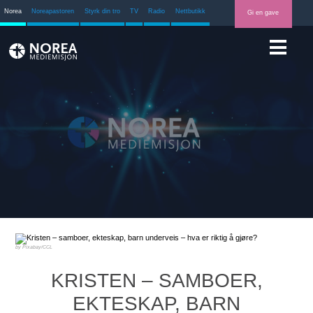
Norea
Noreapastoren
Styrk din tro
TV
Radio
Nettbutikk
Gi en gave
Pixabay/CCL
KRISTEN – SAMBOER,
EKTESKAP, BARN