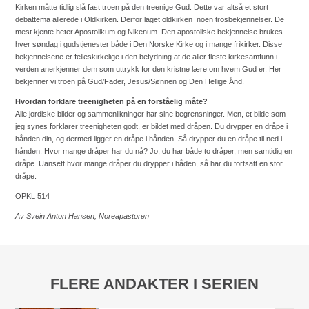
Kirken måtte tidlig slå fast troen på den treenige Gud. Dette var altså et stort
debattema allerede i Oldkirken. Derfor laget oldkirken noen trosbekjennelser. De
mest kjente heter Apostolikum og Nikenum. Den apostoliske bekjennelse brukes
hver søndag i gudstjenester både i Den Norske Kirke og i mange frikirker. Disse
bekjennelsene er felleskirkelige i den betydning at de aller fleste kirkesamfunn i
verden anerkjenner dem som uttrykk for den kristne lære om hvem Gud er. Her
bekjenner vi troen på Gud/Fader, Jesus/Sønnen og Den Hellige Ånd.
Hvordan forklare treenigheten på en forståelig måte?
Alle jordiske bilder og sammenlikninger har sine begrensninger. Men, et bilde som
jeg synes forklarer treenigheten godt, er bildet med dråpen. Du drypper en dråpe i
hånden din, og dermed ligger en dråpe i hånden. Så drypper du en dråpe til ned i
hånden. Hvor mange dråper har du nå? Jo, du har både to dråper, men samtidig en
dråpe. Uansett hvor mange dråper du drypper i håden, så har du fortsatt en stor
dråpe.
OPKL 514
Av Svein Anton Hansen, Noreapastoren
FLERE ANDAKTER I SERIEN