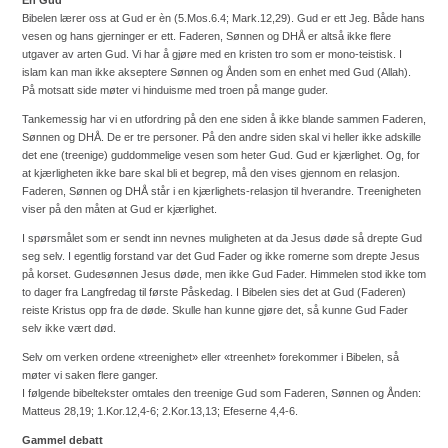
Én Gud
Bibelen lærer oss at Gud er èn (5.Mos.6.4; Mark.12,29). Gud er ett Jeg. Både hans
vesen og hans gjerninger er ett. Faderen, Sønnen og DHÅ er altså ikke flere
utgaver av arten Gud. Vi har å gjøre med en kristen tro som er mono-teistisk. I
islam kan man ikke akseptere Sønnen og Ånden som en enhet med Gud (Allah).
På motsatt side møter vi hinduisme med troen på mange guder.
Tankemessig har vi en utfordring på den ene siden å ikke blande sammen Faderen,
Sønnen og DHÅ. De er tre personer. På den andre siden skal vi heller ikke adskille
det ene (treenige) guddommelige vesen som heter Gud. Gud er kjærlighet. Og, for
at kjærligheten ikke bare skal bli et begrep, må den vises gjennom en relasjon.
Faderen, Sønnen og DHÅ står i en kjærlighets-relasjon til hverandre. Treenigheten
viser på den måten at Gud er kjærlighet.
I spørsmålet som er sendt inn nevnes muligheten at da Jesus døde så drepte Gud
seg selv. I egentlig forstand var det Gud Fader og ikke romerne som drepte Jesus
på korset. Gudesønnen Jesus døde, men ikke Gud Fader. Himmelen stod ikke tom
to dager fra Langfredag til første Påskedag. I Bibelen sies det at Gud (Faderen)
reiste Kristus opp fra de døde. Skulle han kunne gjøre det, så kunne Gud Fader
selv ikke vært død.
Selv om verken ordene «treenighet» eller «treenhet» forekommer i Bibelen, så
møter vi saken flere ganger.
I følgende bibeltekster omtales den treenige Gud som Faderen, Sønnen og Ånden:
Matteus 28,19; 1.Kor.12,4-6; 2.Kor.13,13; Efeserne 4,4-6.
Gammel debatt