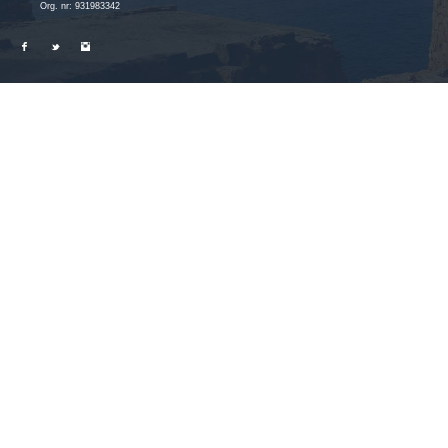
Org. nr: 931983342