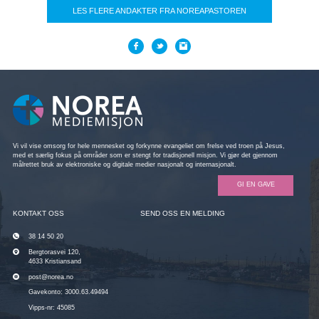
LES FLERE ANDAKTER FRA NOREAPASTOREN
Vi vil vise omsorg for hele mennesket og forkynne evangeliet om frelse ved troen på Jesus,
med et særlig fokus på områder som er stengt for tradisjonell misjon. Vi gjør det gjennom
målrettet bruk av elektroniske og digitale medier nasjonalt og internasjonalt.
GI EN GAVE
KONTAKT OSS
SEND OSS EN MELDING
38 14 50 20
Bergtorasvei 120,
4633 Kristiansand
post@norea.no
Gavekonto: 3000.63.49494
Vipps-nr: 45085