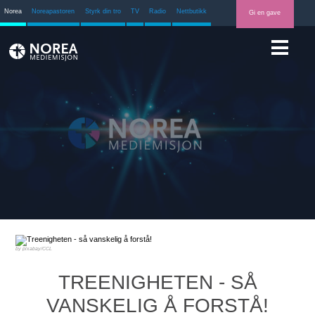
Norea
Noreapastoren
Styrk din tro
TV
Radio
Nettbutikk
Gi en gave
pixabay/CCL
TREENIGHETEN - SÅ
VANSKELIG Å FORSTÅ!