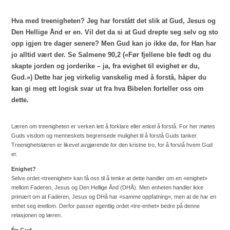
Hva med treenigheten? Jeg har forstått det slik at Gud, Jesus og
Den Hellige Ånd er en. Vil det da si at Gud drepte seg selv og sto
opp igjen tre dager senere? Men Gud kan jo ikke dø, for Han har
jo alltid vært der. Se Salmene 90,2 («Før fjellene ble født og du
skapte jorden og jorderike – ja, fra evighet til evighet er du,
Gud.») Dette har jeg virkelig vanskelig med å forstå, håper du
kan gi meg ett logisk svar ut fra hva Bibelen forteller oss om
dette.
Læren om treenigheten er verken lett å forklare eller enkel å forstå. For her møtes
Guds visdom og menneskets begrensede mulighet til å forstå Guds tanker.
Treenighetslæren er likevel avgjørende for den kristne tro, for å forstå hvem Gud
er.
Enighet?
Selve ordet «treenighet» kan få oss til å tenke at dette handler om en «enighet»
mellom Faderen, Jesus og Den Hellige Ånd (DHÅ). Men enheten handler ikke
primært om at Faderen, Jesus og DHå har «samme oppfatning», men at de har en
enhet seg imellom. Derfor passer egentlig ordet «tre-enhet» bedre på denne
relasjonen og læren.